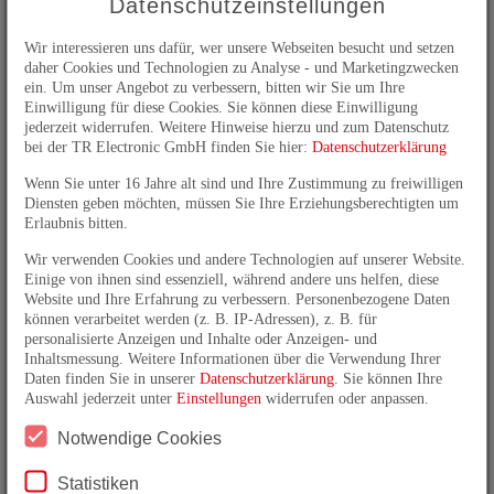
Datenschutzeinstellungen
Wir interessieren uns dafür, wer unsere Webseiten besucht und setzen
daher Cookies und Technologien zu Analyse - und Marketingzwecken
ein. Um unser Angebot zu verbessern, bitten wir Sie um Ihre
Einwilligung für diese Cookies. Sie können diese Einwilligung
jederzeit widerrufen. Weitere Hinweise hierzu und zum Datenschutz
Merken
bei der TR Electronic GmbH finden Sie hier:
Datenschutzerklärung
Wenn Sie unter 16 Jahre alt sind und Ihre Zustimmung zu freiwilligen
Vorteile
Diensten geben möchten, müssen Sie Ihre Erziehungsberechtigten um
Erlaubnis bitten.
_
Betauungssicher
_
Fast Start-Up, FSU
Wir verwenden Cookies und andere Technologien auf unserer Website.
_
Medienredundanz-Protokoll, MRP
Einige von ihnen sind essenziell, während andere uns helfen, diese
Website und Ihre Erfahrung zu verbessern. Personenbezogene Daten
_
PNO Encoder-Profil, KL 3/4
können verarbeitet werden (z. B. IP-Adressen), z. B. für
_
Preset "on the fly"
personalisierte Anzeigen und Inhalte oder Anzeigen- und
_
Salzwasserbeständig
Inhaltsmessung. Weitere Informationen über die Verwendung Ihrer
_
Shared Device
Daten finden Sie in unserer
Datenschutzerklärung
. Sie können Ihre
Auswahl jederzeit unter
Einstellungen
widerrufen oder anpassen.
_
SIL2, PLd
_
Taktsynchrone Anwendungen, IRT
Notwendige Cookies
Technische Daten zu Artikel CDH582M-
Statistiken