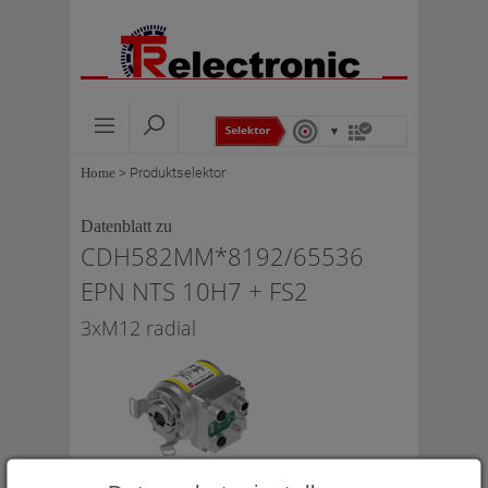
Home
>
Produktselektor
Datenblatt zu
CDH582MM*8192/65536
EPN NTS 10H7 + FS2
3xM12 radial