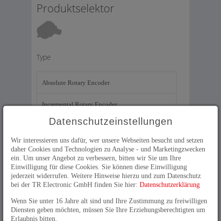
Produktselektor
Type
Absolute Rotary Encoder
Incremental Rotary Encoder
Datenschutzeinstellungen
Linear Encoder - magnetostriction
Wir interessieren uns dafür, wer unsere Webseiten besucht und setzen
Encoder acc. to ATEX
daher Cookies und Technologien zu Analyse - und Marketingzwecken
ein. Um unser Angebot zu verbessern, bitten wir Sie um Ihre
Einwilligung für diese Cookies. Sie können diese Einwilligung
Laser
jederzeit widerrufen. Weitere Hinweise hierzu und zum Datenschutz
bei der TR Electronic GmbH finden Sie hier:
Datenschutzerklärung
Barcode Encoders
Wenn Sie unter 16 Jahre alt sind und Ihre Zustimmung zu freiwilligen
Diensten geben möchten, müssen Sie Ihre Erziehungsberechtigten um
Wire length encoders
Erlaubnis bitten.