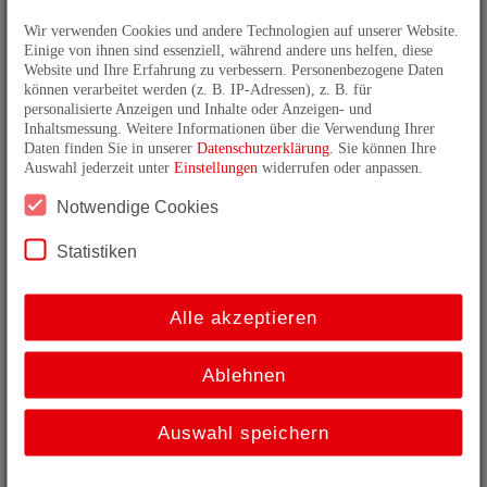
Glass scales
Wir verwenden Cookies und andere Technologien auf unserer Website.
Einige von ihnen sind essenziell, während andere uns helfen, diese
Website und Ihre Erfahrung zu verbessern. Personenbezogene Daten
Drives
können verarbeitet werden (z. B. IP-Adressen), z. B. für
personalisierte Anzeigen und Inhalte oder Anzeigen- und
Cable Plugs
Inhaltsmessung. Weitere Informationen über die Verwendung Ihrer
Daten finden Sie in unserer
Datenschutzerklärung
. Sie können Ihre
Auswahl jederzeit unter
Einstellungen
widerrufen oder anpassen.
Couplings
Notwendige Cookies
Statistiken
Interface
Alle akzeptieren
Analog
Asynchronous serial
Ablehnen
CANopen
CIB2X
Auswahl speichern
DeviceNet
DRIVE-CLiQ