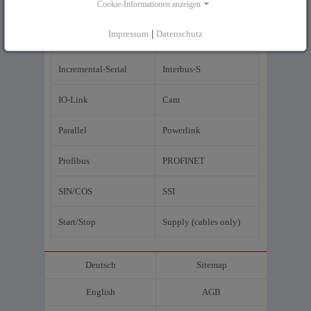
Cookie-Informationen anzeigen
EtherCAT
EtherCAT P
Impressum
|
Datenschutz
Ethernet/IP
Incremental Interface
Incremental-Serial
Interbus-S
IO-Link
Cam
Parallel
Powerlink
Profibus
PROFINET
SIN/COS
SSI
Start/Stop
Supply (cables only)
Deutsch
Sitemap
English
AGB