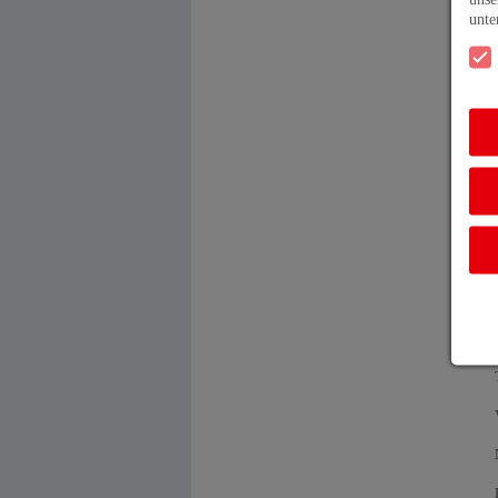
unt
B
I