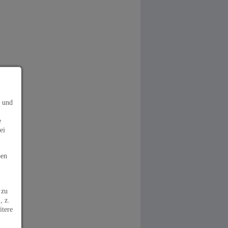
s und
e
ei
ben
 zu
, z.
itere