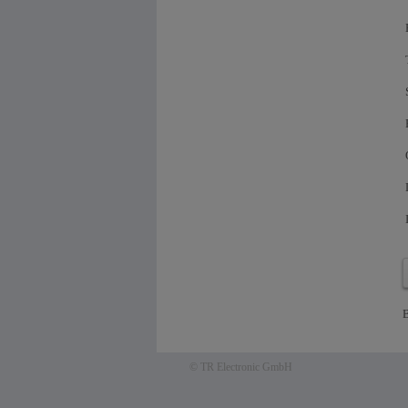
B
© TR Electronic GmbH