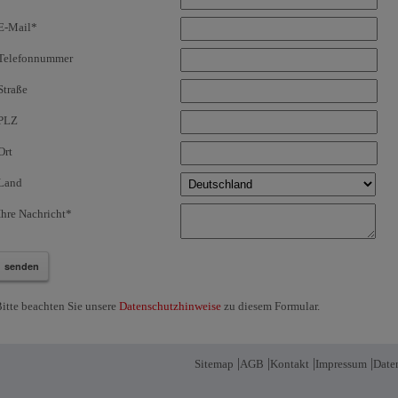
E-Mail*
Telefonnummer
Straße
PLZ
Ort
Land
Ihre Nachricht*
itte beachten Sie unsere
Datenschutzhinweise
zu diesem Formular.
|
|
|
|
Sitemap
AGB
Kontakt
Impressum
Date