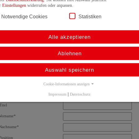
Suche
er
Einstellungen
widerrufen oder anpassen.
Suche
Notwendige Cookies
Statistiken
itte geben Sie Ihre Postleitzahl ein, damit wir
hren TR Partner für Sie finden können.
Alle akzeptieren
suchen
Ablehnen
Kontaktformular
Auswahl speichern
Firma*
Cookie-Informationen anzeigen
Impressum
|
Datenschutz
Anrede
Titel
Vorname*
Nachname*
Position