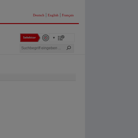
|
|
Deutsch
English
Français