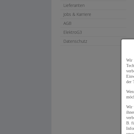
Lieferanten
Jobs & Karriere
AGB
ElektroG3
Datenschutz
Wir 
Tech
verb
Einw
der 
Wenn
möch
Wir 
ihne
verb
B. f
Info
unse