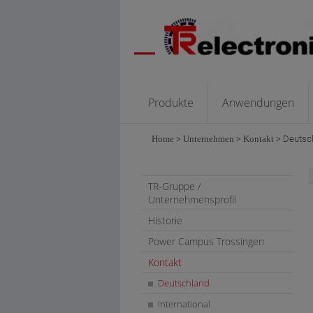
Produkte
Anwendungen
Home
>
Unternehmen
>
Kontakt
>
Deutsc
TR-Gruppe /
Unternehmensprofil
Historie
Power Campus Trossingen
Kontakt
Deutschland
International