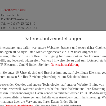
TRsystems GmbH
Eglishalde 16
D - 78647 Trossingen
Tel.: +49 (0) 7425 / 228 - 0
Fax: +49 (0) 7425 / 228 - 34
E-Mail:
info@trsystems.de
Datenschutzeinstellungen
in Google Maps öffnen
interessieren uns dafür, wer unsere Webseiten besucht und setzen daher Cookie
nologien zu Analyse - und Marketingzwecken ein. Um unser Angebot zu
essern, bitten wir Sie um Ihre Einwilligung für diese Cookies. Sie können dies
TRsystems GmbH - Unidor
illigung jederzeit widerrufen. Weitere Hinweise hierzu und zum Datenschutz b
Freiburger Straße 3
TR Electronic GmbH finden Sie hier:
Datenschutzerklärung
D - 75179 Pforzheim
Tel.: +49 (0) 7231 / 3152 - 0
 Sie unter 16 Jahre alt sind und Ihre Zustimmung zu freiwilligen Diensten ge
Fax: +49 (0) 7231 / 3152 - 99
ten, müssen Sie Ihre Erziehungsberechtigten um Erlaubnis bitten.
E-Mail:
unidor@trsystems.de
verwenden Cookies und andere Technologien auf unserer Website. Einige von
n sind essenziell, während andere uns helfen, diese Website und Ihre Erfahrung
in Google Maps öffnen
essern. Personenbezogene Daten können verarbeitet werden (z. B. IP-Adressen)
ür personalisierte Anzeigen und Inhalte oder Anzeigen- und Inhaltsmessung. We
rmationen über die Verwendung Ihrer Daten finden Sie in
rer
Datenschutzerklärung
. Sie können Ihre Auswahl jederzeit