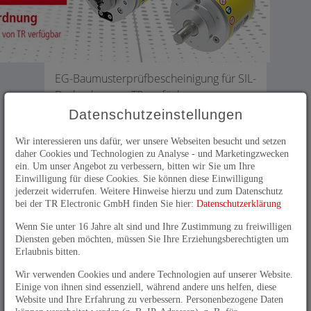
EG-Baumusterprüfbescheinigung für SIL-
Drehgeber von TR verfügbar
Datenschutzeinstellungen
TR Electronic verfolgt bereits seit vielen Jahren die
Strategie, die robuste Drehgebertechnologie von TR
auch für Anwendungen bereitzustellen, die funktionale
Wir interessieren uns dafür, wer unsere Webseiten besucht und setzen
Sicherheit nach SIL2 / PLd oder SIL3 / PLe erfordern. Die
daher Cookies und Technologien zu Analyse - und Marketingzwecken
innovative Serie CD_582 bietet im Standardbauraum
ein. Um unser Angebot zu verbessern, bitten wir Sie um Ihre
von 58-mm-Drehgebern gesicherte Absolut-
Einwilligung für diese Cookies. Sie können diese Einwilligung
Drehgeberwerte über PROFInet/PROFIsafe, FailSafe over
jederzeit widerrufen. Weitere Hinweise hierzu und zum Datenschutz
EtherCAT, Powerlink openSAFETY, CIPsafety over
bei der TR Electronic GmbH finden Sie hier:
Datenschutzerklärung
Ethernet/IP und CANopen safety.
Wenn Sie unter 16 Jahre alt sind und Ihre Zustimmung zu freiwilligen
Sowohl die sicheren Drehgeber als auch die Maschinen
Diensten geben möchten, müssen Sie Ihre Erziehungsberechtigten um
und Anlagen, in denen diese Geräte verwendet werden,
Erlaubnis bitten.
unterliegen in der Regel derzeit der eingeführten
Maschinenrichtlinie. Nun wird in Kürze die
Wir verwenden Cookies und andere Technologien auf unserer Website.
Übergangsfrist für die neue Maschinenverordnung
Einige von ihnen sind essenziell, während andere uns helfen, diese
(2023/1230) ablaufen. Die Komponenten von TR
Website und Ihre Erfahrung zu verbessern. Personenbezogene Daten
Electronic sind bestens auf diese Änderung vorbereitet.