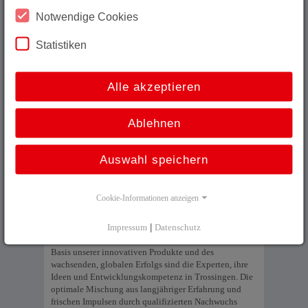
durch intelligente Heizungsautomatisierungen.
Notwendige Cookies
In der Region zu Hause, weltweit präsent
Statistiken
Mit typisch schwäbischen Tüftlergenen ausgestattet, ist
TR-Electronic regional stark verwurzelt und
gleichzeitig weltweit aktiv. Wichtigster Abnehmer ist
Alle akzeptieren
der in Deutschland traditionell starke Maschinen- und
Anlagenbau. Neben dem Hauptstandort Trossingen
bieten Ihnen unsere Tochtergesellschaften und
Ablehnen
technischen Vertriebspartner in Europa, USA, Canada,
Brasilien und Asien kompetente Beratung und
Projektierung und sorgen für weltweiten Zugriff auf das
Auswahl speichern
TR-Produktprogramm. Die 2010 gegründete TR-
Vertriebstochter in China mit Hauptsitz in Beijing ist
heute bereits für viele europäische Unternehmen
Cookie-Informationen anzeigen
direkter Ansprechpartner für Produktionsstandorte in
Asien und unterstützt ehrgeizige Industrieprojekte in
Impressum
|
Datenschutz
Fernost.
Basis unserer innovativen Produkte und des
wachsenden, globalen Erfolgs sind die Experten, ihre
Ideen und Entwicklungskompetenz in Trossingen. Die
optimale Mischung aus langjähriger Erfahrung und
frischen Impulsen durch qualifizierten Nachwuchs