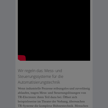
Wir regeln das: Mess- und
Steuerungssysteme für die
Automatisierungstechnik
Wenn industrielle Prozesse reibungslos und zuverlässig
ablaufen, tragen Mess- und Steuerungslösungen von
TR-Electronic ihren Teil dazu bei. Öffnet sich
beispielsweise im Theater der Vorhang, überwachen
TR-Systeme die komplexe Bühnentechnik. Menschen