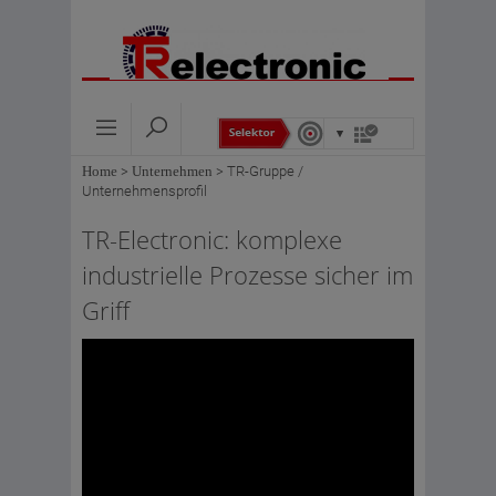
Home
>
Unternehmen
>
TR-Gruppe /
Unternehmensprofil
TR-Electronic: komplexe
industrielle Prozesse sicher im
Griff