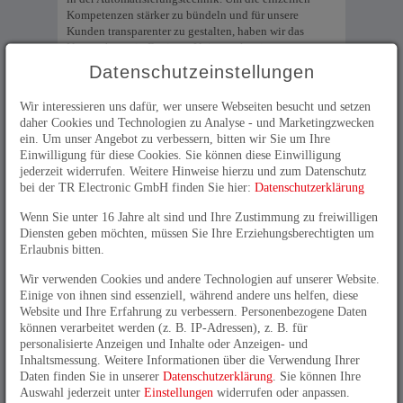
Kompetenzen stärker zu bündeln und für unsere
Kunden transparenter zu gestalten, haben wir das
Unternehmen in Business Units strukturiert:
Datenschutzeinstellungen
Produkte der Business Unit
Drehgeber
mit optischer
oder magnetischer Abtastung sind immer dann gefragt,
Wir interessieren uns dafür, wer unsere Webseiten besucht und setzen
wenn die Winkelbewegung einer rotierenden Welle zu
daher Cookies und Technologien zu Analyse - und Marketingzwecken
erfassen ist. Magnetostriktive Lineargeber messen
ein. Um unser Angebot zu verbessern, bitten wir Sie um Ihre
berührungslos die Position einer Linearbewegung, zum
Einwilligung für diese Cookies. Sie können diese Einwilligung
Beispiel in einem Hydraulikzylinder.
Intelligente
jederzeit widerrufen. Weitere Hinweise hierzu und zum Datenschutz
Kompaktantriebe
aus der Business Unit
Drives
bei der TR Electronic GmbH finden Sie hier:
Datenschutzerklärung
kommen als Stellmotor oder, in der High-End Version,
als Prozessantrieb zum Einsatz. Kundenspezifische
Wenn Sie unter 16 Jahre alt sind und Ihre Zustimmung zu freiwilligen
Steuerungs- und Messmodule in Kombination mit
Diensten geben möchten, müssen Sie Ihre Erziehungsberechtigten um
Spezial-Know-how für Press- und Stanzprozesse runden
Erlaubnis bitten.
das umfassende Produktportfolio ab.
Automatisierungskomponenten aus der Business Unit
Wir verwenden Cookies und andere Technologien auf unserer Website.
Components runden das Angebotsspektrum ab. Die
Einige von ihnen sind essenziell, während andere uns helfen, diese
Entwicklungsdienstleistungen der Business Unit
Website und Ihre Erfahrung zu verbessern. Personenbezogene Daten
Automation bringen Pressenstraßen zu neuen
können verarbeitet werden (z. B. IP-Adressen), z. B. für
Höchstleistungen, sorgen mit Smart-Metering-
personalisierte Anzeigen und Inhalte oder Anzeigen- und
Lösungen für effiziente Energienutzung und faire
Inhaltsmessung. Weitere Informationen über die Verwendung Ihrer
Abrechnung, ermöglichen die Fernüberwachung für
Daten finden Sie in unserer
Datenschutzerklärung
. Sie können Ihre
Wasserversorgungsnetze oder sorgen für Gemütlichkeit
Auswahl jederzeit unter
Einstellungen
widerrufen oder anpassen.