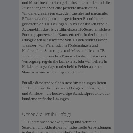
und Maschinen arbeiten gefahrlos miteinander und die
Zuschauer genießen eine perfekte Inszenierung.
Windenergieanlagen erzeugen Energie mit maximaler
Effizienz dank optimal ausgerichteter Rotorblätter–
gesteuert von TR-Lösungen. In Pressenstraßen für die
Automobilindustrie gewährleisten TR-Sensoren sichere
Formungsprozesse der Karosserieteile. In der Logistik
ermöglichen Messsysteme von TR den reibungslosen
Transport von Waren z.B. in Förderanlagen und
Hochregalen. Steuerungs- und Messmodule von TR
steuern und überwachen Pumpen für die Trinkwasser-
Versorgung, regeln die korrekte Zufuhr von Pellets in
Holzfeuerungsanlagen oder helfen Fehler an einer
Stanzmaschine rechtzeitig zu erkennen.
Für alle diese und viele weitere Anwendungen liefert
TR-Electronic die passenden Drehgeber, Lineargeber
und Antriebe – als hochwertige Standardprodukte oder
kundenspezifische Lösungen.
Unser Ziel ist Ihr Erfolg!
TR-Electronic entwickelt, fertigt und vertreibt
Sensoren und Aktuatoren für industrielle Anwendungen
in der Automatisierungstechnik. Um die einzelnen