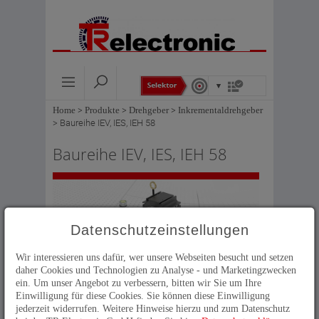
Home
>
Produkte
>
Drehgeber
>
Inkrementaldrehgeber
>
Baureihe IEV, IES, IEH 58
Baureihe IEV, IES, IEH 58
Datenschutzeinstellungen
Wir interessieren uns dafür, wer unsere Webseiten besucht und setzen
Inkrementaldrehgeber mit fester
daher Cookies und Technologien zu Analyse - und Marketingzwecken
Auflösung.
ein. Um unser Angebot zu verbessern, bitten wir Sie um Ihre
Einwilligung für diese Cookies. Sie können diese Einwilligung
jederzeit widerrufen. Weitere Hinweise hierzu und zum Datenschutz
Technische Daten