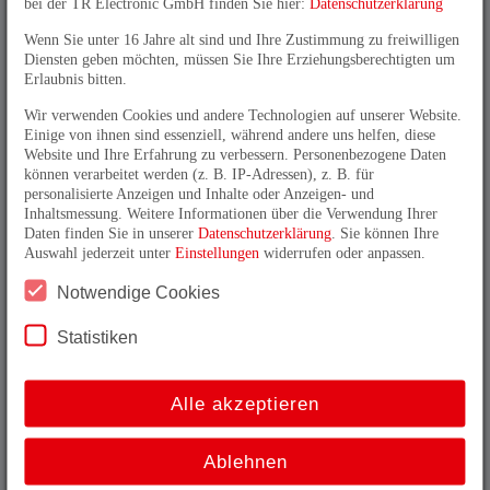
bei der TR Electronic GmbH finden Sie hier:
Datenschutzerklärung
IE_ bis 10.000 Inkremente
Wenn Sie unter 16 Jahre alt sind und Ihre Zustimmung zu freiwilligen
IO_ bis 65536 Inkremente
Diensten geben möchten, müssen Sie Ihre Erziehungsberechtigten um
Erlaubnis bitten.
Voll, Sackloch, Hohlwelle, Seilzuganbau
M23 / M12 Stecker oder Kabelabgang
Wir verwenden Cookies und andere Technologien auf unserer Website.
Weitbereichsnetzteil 4,75 … 30 VDC
Einige von ihnen sind essenziell, während andere uns helfen, diese
Website und Ihre Erfahrung zu verbessern. Personenbezogene Daten
TTL- oder HTL-Ausgang
können verarbeitet werden (z. B. IP-Adressen), z. B. für
personalisierte Anzeigen und Inhalte oder Anzeigen- und
Inhaltsmessung. Weitere Informationen über die Verwendung Ihrer
IEV, IES, IEH 58 im Produktselektor:
Daten finden Sie in unserer
Datenschutzerklärung
. Sie können Ihre
Auswahl jederzeit unter
Einstellungen
widerrufen oder anpassen.
Notwendige Cookies
Statistiken
Nützliche Informationen
Alle akzeptieren
_
Funktionsbeschreibung
_
Mechanische Anschlüsse
_
Anschlusstechnik
Ablehnen
_
Montagevarianten