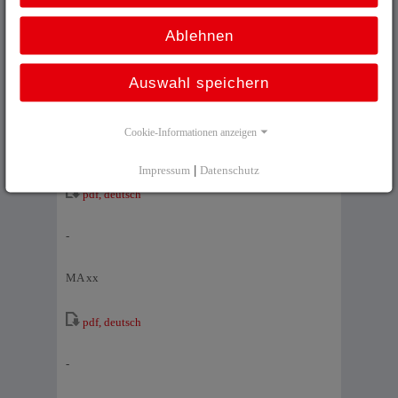
MP 200
Ablehnen
pdf, deutsch
Auswahl speichern
-
Cookie-Informationen anzeigen
MP xx
Impressum
|
Datenschutz
pdf, deutsch
-
MA xx
pdf, deutsch
-