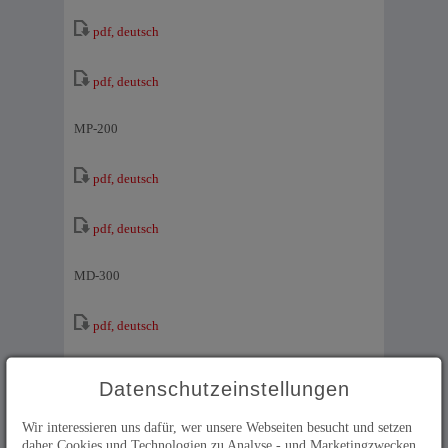
pdf, deutsch
pdf, deutsch
MP-200
pdf, deutsch
pdf, deutsch
MD-300
pdf, deutsch
pdf, deutsch
Datenschutzeinstellungen
Wir interessieren uns dafür, wer unsere Webseiten besucht und setzen
daher Cookies und Technologien zu Analyse - und Marketingzwecken