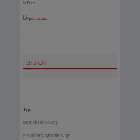
MD xx
pdf, deutsch
-
EtherCAT
Typ
Betriebsanleitung
Projektierungsanleitung