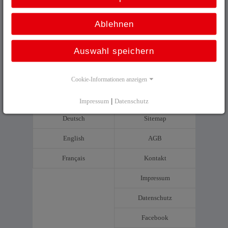
Prospekt
Ablehnen
Modularer Lineargeber für Standardanwendungen –
LMR_27
Auswahl speichern
pdf
Cookie-Informationen anzeigen
Impressum
|
Datenschutz
Deutsch
Sitemap
English
AGB
Français
Kontakt
Impressum
Datenschutz
Facebook