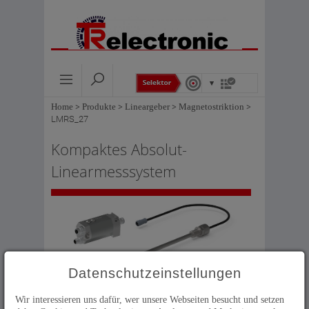
Home
>
Produkte
>
Lineargeber
>
Magnetostriktion
>
LMRS_27
Kompaktes Absolut-
Linearmesssystem
Datenschutzeinstellungen
Kleinster Lineargeber mit berührungslosem
Magnetostriktionsverfahren
Wir interessieren uns dafür, wer unsere Webseiten besucht und setzen