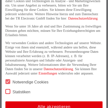
daher Cookies und Technologien zu Analyse - und Marketingzwecken
ein. Um unser Angebot zu verbessern, bitten wir Sie um Ihre
LMRS27
Einwilligung für diese Cookies. Sie können diese Einwilligung
jederzeit widerrufen. Weitere Hinweise hierzu und zum Datenschutz
Messkopf mit 27 mm Durchmesser
bei der TR Electronic GmbH finden Sie hier:
Datenschutzerklärung
Abgesetzte Schnittstelle
Wenn Sie unter 16 Jahre alt sind und Ihre Zustimmung zu freiwilligen
Stab und Schnittstelle können frei getauscht
Diensten geben möchten, müssen Sie Ihre Erziehungsberechtigten um
werden.
Erlaubnis bitten.
Feldbusse: CANopen, PROFIBUS
Wir verwenden Cookies und andere Technologien auf unserer Website.
Industrial Ethernet: EtherCAT, PROFINET,
Einige von ihnen sind essenziell, während andere uns helfen, diese
Powerlink, Ethernet/IP
Website und Ihre Erfahrung zu verbessern. Personenbezogene Daten
Auflösung 0,01mm
können verarbeitet werden (z. B. IP-Adressen), z. B. für
personalisierte Anzeigen und Inhalte oder Anzeigen- und
LMRS27 im
Selektor
Inhaltsmessung. Weitere Informationen über die Verwendung Ihrer
Daten finden Sie in unserer
Datenschutzerklärung
. Sie können Ihre
Auswahl jederzeit unter
Einstellungen
widerrufen oder anpassen.
Notwendige Cookies
Statistiken
Nützliche Informationen
_
Funktionsbeschreibung
Alle akzeptieren