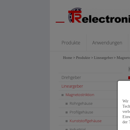
Produkte
Anwendungen
Home
>
Produkte
>
Lineargeber
>
Magneto
Drehgeber
Lineargeber
Magnetostriktion
Wir 
Rohrgehäuse
Tech
verb
Profilgehäuse
Einw
Kunststoffgehäuse
der 
Industrial
L