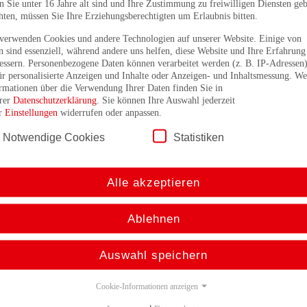
 Sie unter 16 Jahre alt sind und Ihre Zustimmung zu freiwilligen Diensten ge
ewegungen berührungslos und verschleißfrei. Für besonders aggressive Umgebun
ten, müssen Sie Ihre Erziehungsberechtigten um Erlaubnis bitten.
tehen die Baureihen LA 50 und 80 im Kunststoffgehäuse zur Verfügung. Das
esssystem hat ein Gehäuse aus Polypropylen (PP), auf Anfrage auch aus
verwenden Cookies und andere Technologien auf unserer Website. Einige von
olytetrafluorethylen (PTFE). Diese Kunststoffe widerstehen den meisten Flüssigkei
n sind essenziell, während andere uns helfen, diese Website und Ihre Erfahrung
n der industriellen Umgebung. Die Baureihe LA 80 ist für die Füllstandsmessung
essern. Personenbezogene Daten können verarbeitet werden (z. B. IP-Adressen)
ptimiert und lässt sich direkt mit einem Rohrgewinde nach DIN 259, Größe R2, in
ür personalisierte Anzeigen und Inhalte oder Anzeigen- und Inhaltsmessung. We
erfahrenstechnische Behälter einschrauben. Der Schwimmer sitzt unverlierbar auf 
rmationen über die Verwendung Ihrer Daten finden Sie in
ensorrohr. Die Baureihe LA 50 lässt sich ähnlich wie die Baureihe LA46 einsetzen.
rer
Datenschutzerklärung
. Sie können Ihre Auswahl jederzeit
erschiedenen verfügbaren Magneten lassen sich so auch in aggressiven Umgebun
er
Einstellungen
widerrufen oder anpassen.
räzise Positionsmessungen durchführen.
Notwendige Cookies
Statistiken
Alle akzeptieren
Füllstands- und
Füllstandsmessung
Positionsmessung
Ablehnen
Für Einschraubgewinde
Kunststoffgekapselte
DIN 259
Version des
2, Analog, SSI
Auswahl speichern
Industriestandards L__46
Mit Schwimmer
Produkte
Produkte
Cookie-Informationen anzeigen