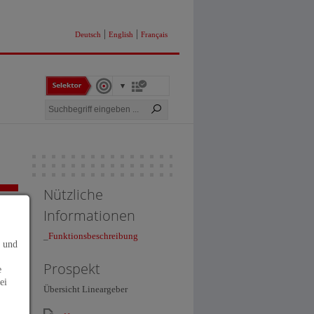
|
|
Deutsch
English
Français
Nützliche
Informationen
_
Funktionsbeschreibung
s und
Prospekt
e
ei
Übersicht Lineargeber
e