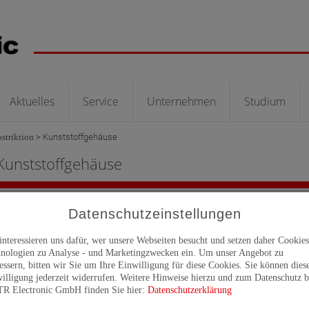
Aktuelles
Service
Unternehmen
Studium
striktion
>
Kunststoffgehäuse
Kunststoffgehäuse
Datenschutzeinstellungen
interessieren uns dafür, wer unsere Webseiten besucht und setzen daher Cookie
nologien zu Analyse - und Marketingzwecken ein. Um unser Angebot zu
essern, bitten wir Sie um Ihre Einwilligung für diese Cookies. Sie können dies
illigung jederzeit widerrufen. Weitere Hinweise hierzu und zum Datenschutz b
TR Electronic GmbH finden Sie hier:
Datenschutzerklärung
inear-absolute Weg- und Positioniermesssysteme (Magnetostriktion) messen linear