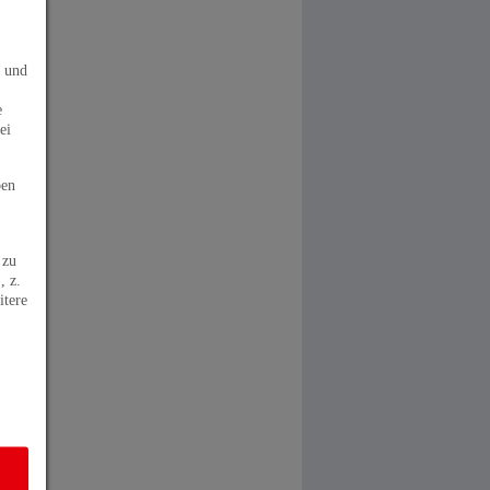
s und
tig
e
ei
ben
 zu
, z.
itere