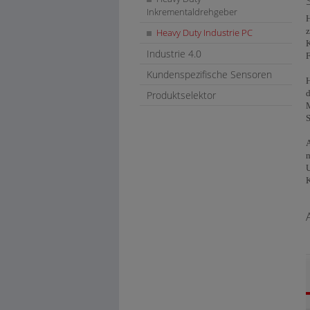
Inkrementaldrehgeber
H
z
Heavy Duty Industrie PC
K
Industrie 4.0
Kundenspezifische Sensoren
H
d
Produktselektor
M
S
A
m
U
K