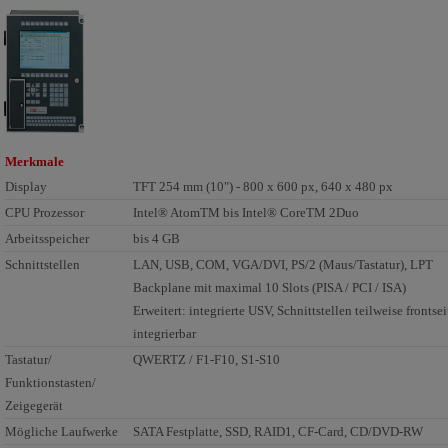
Merkmale
Display
TFT 254 mm (10") - 800 x 600 px, 640 x 480 px
CPU Prozessor
Intel® AtomTM bis Intel® CoreTM 2Duo
Arbeitsspeicher
bis 4 GB
Schnittstellen
LAN, USB, COM, VGA/DVI, PS/2 (Maus/Tastatur), LPT
Backplane mit maximal 10 Slots (PISA / PCI / ISA)
Erweitert: integrierte USV, Schnittstellen teilweise frontsei
integrierbar
Tastatur/
QWERTZ / F1-F10, S1-S10
Funktionstasten/
Zeigegerät
Mögliche Laufwerke
SATA Festplatte, SSD, RAID1, CF-Card, CD/DVD-RW