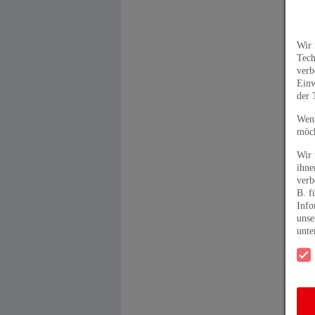
Wir 
Tech
verb
Einw
der 
Wenn
möch
Wir 
ihne
verb
B. f
Info
unse
unt