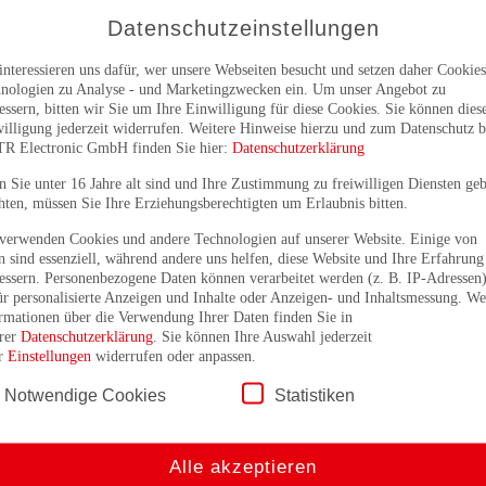
Arbeitsspeicher
bis 4 GB
Datenschutzeinstellungen
Schnittstellen
LAN, USB, COM, VGA/DVI, PS/2 (Maus/Tastatur), LPT
Backplane mit maximal 6 Slots (PISA / PCI / ISA)
interessieren uns dafür, wer unsere Webseiten besucht und setzen daher Cookie
Erweitert: integrierte USV, Schnittstellen teilweise frontsei
nologien zu Analyse - und Marketingzwecken ein. Um unser Angebot zu
integrierbar
essern, bitten wir Sie um Ihre Einwilligung für diese Cookies. Sie können dies
illigung jederzeit widerrufen. Weitere Hinweise hierzu und zum Datenschutz b
Tastatur/
QWERTZ / F1-F10, Fingermaus
TR Electronic GmbH finden Sie hier:
Datenschutzerklärung
Funktionstasten/
Zeigegerät
 Sie unter 16 Jahre alt sind und Ihre Zustimmung zu freiwilligen Diensten ge
ten, müssen Sie Ihre Erziehungsberechtigten um Erlaubnis bitten.
Mögliche Laufwerke
SATA Festplatte, SSD, RAID1, CF-Card, CD/DVD-RW
Betriebstemperatur
0 ... +50 °C
verwenden Cookies und andere Technologien auf unserer Website. Einige von
n sind essenziell, während andere uns helfen, diese Website und Ihre Erfahrung
Stromversorgung
24 VDC, 90 - 240 VAC
essern. Personenbezogene Daten können verarbeitet werden (z. B. IP-Adressen)
Schutzart
Frontseitig: IP 65
ür personalisierte Anzeigen und Inhalte oder Anzeigen- und Inhaltsmessung. We
rmationen über die Verwendung Ihrer Daten finden Sie in
Rückseitig: IP 20
rer
Datenschutzerklärung
. Sie können Ihre Auswahl jederzeit
er
Einstellungen
widerrufen oder anpassen.
Datenblatt
Notwendige Cookies
Statistiken
Alle akzeptieren
304,8 mm (12") MIPC-E