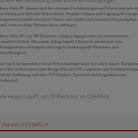
Sichere Rechenleistung unter extremen Bedingungen
eavy-Duty-PC müssen auch bei extremen Erschütterungen und Vibrationen jederze
uverlässig und fehlerfrei funktionieren. Normale Gehäuse und Lagerung der integri
omponenten hätten hier keine Chance und würden nach kürzester Zeit nachgeben.
Fatal, wenn wichtige Prozesse davon abhängen.
eavy-Duty-PC von TR-Electronic verfügen dagegen über ein enorm robustes,
oppeltes Gehäuse. Das innere, federgelagerte Chassis ist mechanisch vom
ontagerahmen entkoppelt und sorgt für herausragende Vibrations- und
chockfestigkeit.
ber auch das Innenleben dieser Schwerlastträger kann sich sehen lassen: Backplan
it 6 bis 14 Slots bieten jede Menge Platz für CPU, Laufwerke und Schnittstellenka
nd die Bedienung wird über TFT-Displays, Tastaturen und Fingermaus zum
inderspiel.
Alle Heavy-Duty-PC von TR-Electronic im Überblick:
254 mm (10") MIPC-H