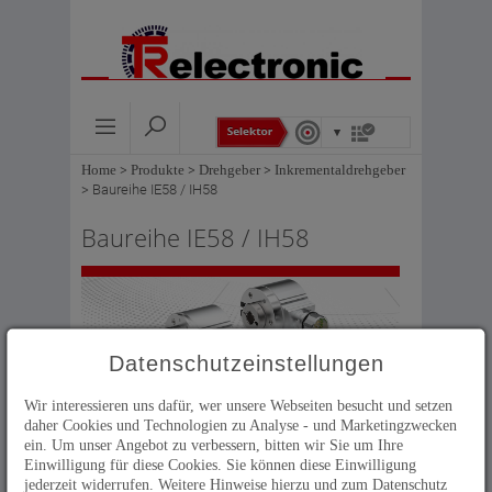
Home
>
Produkte
>
Drehgeber
>
Inkrementaldrehgeber
>
Baureihe IE58 / IH58
Baureihe IE58 / IH58
Datenschutzeinstellungen
Der Standard unter den
Wir interessieren uns dafür, wer unsere Webseiten besucht und setzen
Inkrementaldrehgebern.
daher Cookies und Technologien zu Analyse - und Marketingzwecken
ein. Um unser Angebot zu verbessern, bitten wir Sie um Ihre
Auflösung durch Glasscheibe festgelegt
Einwilligung für diese Cookies. Sie können diese Einwilligung
jederzeit widerrufen. Weitere Hinweise hierzu und zum Datenschutz
Auflösungen bis 10.000 Striche / Umdrehung