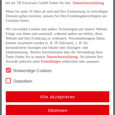
bei der TR Electronic GmbH finden Sie hier:
Datenschutzerklärung
Rechteck HTL und TTL-Varianten, Sin/Cos
Keine Software, keine Umrechnung, kein Jitter.
Wenn Sie unter 16 Jahre alt sind und Ihre Zustimmung zu freiwilligen
Diensten geben möchten, müssen Sie Ihre Erziehungsberechtigten um
Vollwelle, Hohlwelle
Erlaubnis bitten.
Stecker oder Kabelabgang, radial oder axial
Unbearbeitetes oder offenes Kabelende;
Wir verwenden Cookies und andere Technologien auf unserer Website.
Einige von ihnen sind essenziell, während andere uns helfen, diese
Standard- oder kundenspezifische
Website und Ihre Erfahrung zu verbessern. Personenbezogene Daten
Steckverbinder
können verarbeitet werden (z. B. IP-Adressen), z. B. für
personalisierte Anzeigen und Inhalte oder Anzeigen- und
Inhaltsmessung. Weitere Informationen über die Verwendung Ihrer
IE58 / IH58 im Produktselektor:
Daten finden Sie in unserer
Datenschutzerklärung
. Sie können Ihre
Auswahl jederzeit unter
Einstellungen
widerrufen oder anpassen.
Notwendige Cookies
Statistiken
Nützliche Informationen
Alle akzeptieren
_
Funktionsbeschreibung
_
Mechanische Anschlüsse
Ablehnen
_
Anschlusstechnik
_
Montagevarianten