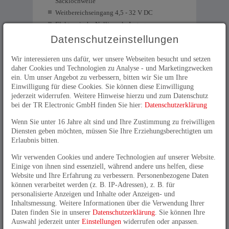
Sacklochwelle
Weitbereichseingang 4,5 - 32 V DC
Elektronische Nullimpuls-Justage
Datenschutzeinstellungen
Parametrierbare Inkremental-Drehgeber von TR-
Electronic führen die "einer für alles"-Technik der
Wir interessieren uns dafür, wer unsere Webseiten besucht und setzen
parametrierbaren Encoder konsequent weiter. Die
daher Cookies und Technologien zu Analyse - und Marketingzwecken
Strichzahl je Umdrehung kann durchgehend im
ein. Um unser Angebot zu verbessern, bitten wir Sie um Ihre
gesamten Bereich bis 65 536 frei eingestellt werden.
Einwilligung für diese Cookies. Sie können diese Einwilligung
Die Breite des Nullimpulses und die Lage in Bezug
jederzeit widerrufen. Weitere Hinweise hierzu und zum Datenschutz
auf die Encoderspuren lässt sich ebenso an die
bei der TR Electronic GmbH finden Sie hier:
Datenschutzerklärung
Bedürfnisse Ihrer Steuerung anpassen. Besonders
hilfreich für die Inbetriebnahme: Der Nullimpuls
Wenn Sie unter 16 Jahre alt sind und Ihre Zustimmung zu freiwilligen
kann elektronisch justiert werden - anbauen,
Diensten geben möchten, müssen Sie Ihre Erziehungsberechtigten um
elektronisch setzen, fertig. Die Versorgungsspannung
Erlaubnis bitten.
kann zwischen 4,5 und 32 V DC liegen. Die
Ausgangspegel sind entweder identisch mit der
Wir verwenden Cookies und andere Technologien auf unserer Website.
Versorgungsspannung oder auf TTL eingestellt.
Einige von ihnen sind essenziell, während andere uns helfen, diese
Parametriert wird komfortabel per PC-Software und
Website und Ihre Erfahrung zu verbessern. Personenbezogene Daten
USB-Adapter. Schon für Neuanlagen sind die
können verarbeitet werden (z. B. IP-Adressen), z. B. für
einstellbaren Inkrementaldrehgeber ein echter
personalisierte Anzeigen und Inhalte oder Anzeigen- und
Problemlöser in Lager und Logistig. Aber noch viel
Inhaltsmessung. Weitere Informationen über die Verwendung Ihrer
mehr profitieren Wartung und Reparatur von
Daten finden Sie in unserer
Datenschutzerklärung
. Sie können Ihre
Bestandsanlagen vom "einer-für-alles"-Drehgeber:
Auswahl jederzeit unter
Einstellungen
widerrufen oder anpassen.
Ein Ersatzteil kann für alle Auflösungen eingesetzt