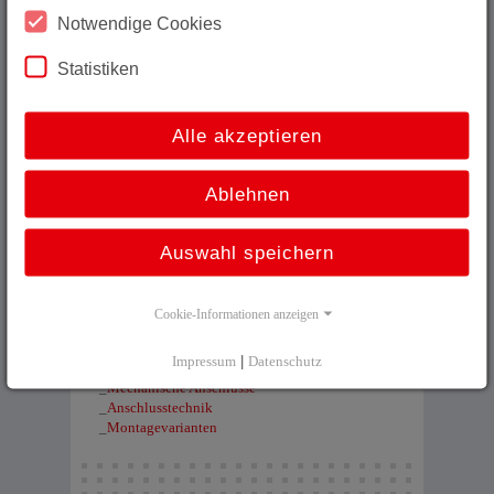
werden. Mit verschiedenen Welle-Flansch-
Notwendige Cookies
Kombinationen, als Vollwelle, Aufsteck- oder
Durchsteckhohlwelle für Wellen mit Durchmesser bis
Statistiken
zu 15mm oder ½“ finden die parametrierbaren
Inkrementalgeber I__58:2 Anschluss an nahezu jede
Einbausituation.
Alle akzeptieren
IE_582/IO_582 im Produktselektor:
Ablehnen
Auswahl speichern
Cookie-Informationen anzeigen
Nützliche Informationen
Impressum
|
Datenschutz
_
Funktionsbeschreibung
_
Mechanische Anschlüsse
_
Anschlusstechnik
_
Montagevarianten