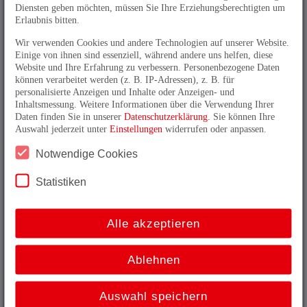
Diensten geben möchten, müssen Sie Ihre Erziehungsberechtigten um
Erlaubnis bitten.
Wir verwenden Cookies und andere Technologien auf unserer Website.
Einige von ihnen sind essenziell, während andere uns helfen, diese
Website und Ihre Erfahrung zu verbessern. Personenbezogene Daten
können verarbeitet werden (z. B. IP-Adressen), z. B. für
Q_H80
personalisierte Anzeigen und Inhalte oder Anzeigen- und
Inhaltsmessung. Weitere Informationen über die Verwendung Ihrer
Der Hohlwellengeber mit Doppelschnittstelle. Optional
Daten finden Sie in unserer
Datenschutzerklärung
. Sie können Ihre
mit zweiter Singleturn-Abtastung.
Auswahl jederzeit unter
Einstellungen
widerrufen oder anpassen.
Alle Produkte
Notwendige Cookies
Statistiken
Besondere Umgebungsbedingungen
Alle akzeptieren
Ablehnen
AEV70
Auswahl speichern
Der ATEX-Drehgeber für die Zonen 1/21.