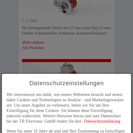
C_H 802
Für durchgehende Wellen bis 25 mm (ohne Nut 27 mm)
Direkte Schnittstellen, Feldbusse, Industrial Ethernet
Mehr erfahren
Alle Produkte
Datenschutzeinstellungen
Wir interessieren uns dafür, wer unsere Webseiten besucht und setzen
C_H1102
daher Cookies und Technologien zu Analyse - und Marketingzwecken
Für durchgehende Wellen bis 50 mm
ein. Um unser Angebot zu verbessern, bitten wir Sie um Ihre
Direkte Schnittstellen, Feldbusse, Industrial Ethernet
Einwilligung für diese Cookies. Sie können diese Einwilligung
jederzeit widerrufen. Weitere Hinweise hierzu und zum Datenschutz
Mehr erfahren
bei der TR Electronic GmbH finden Sie hier:
Datenschutzerklärung
Alle Produkte
Wenn Sie unter 16 Jahre alt sind und Ihre Zustimmung zu freiwilligen