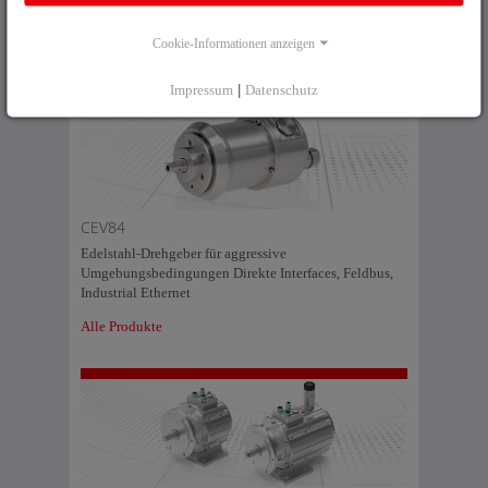
Mehr erfahren
Cookie-Informationen anzeigen
Alle Produkte
Impressum
|
Datenschutz
CEV84
Edelstahl-Drehgeber für aggressive
Umgebungsbedingungen Direkte Interfaces, Feldbus,
Industrial Ethernet
Alle Produkte