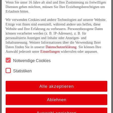
Atex-Seillängengeber im
Selektor
Wenn Sie unter 16 Jahre alt sind und Ihre Zustimmung zu freiwilligen
Diensten geben möchten, müssen Sie Ihre Erziehungsberechtigten um
Erlaubnis bitten.
Wir verwenden Cookies und andere Technologien auf unserer Website.
Einige von ihnen sind essenziell, während andere uns helfen, diese
Website und Ihre Erfahrung zu verbessern. Personenbezogene Daten
Typ WDS
können verarbeitet werden (z. B. IP-Adressen), z. B. für
personalisierte Anzeigen und Inhalte oder Anzeigen- und
Inhaltsmessung. Weitere Informationen über die Verwendung Ihrer
Daten finden Sie in unserer
Datenschutzerklärung
. Sie können Ihre
Auswahl jederzeit unter
Einstellungen
widerrufen oder anpassen.
Die Seillängenboxen sind für normale
Automatisierungsaufgaben geeignet. Die gesamte
Notwendige Cookies
Seiltrommel inklusive Federpaket ist in einem
Aluminium-Stranggussprofil eingebaut.
Statistiken
Seillängengeber mit WDS im
Selektor
Alle akzeptieren
Ablehnen
Typ SL00