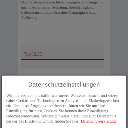
Drei Leistungsklassen bieten angepasste Lösungen je
nach mechanischer Belastung, Spielhäufigkeit,
Lebensdauer und gewünschter Genauigkeit bzw.
Auflösung.
Typ SL30
Die Seillängenboxen SL30 sind auf langfristige
Datenschutzeinstellungen
Nutzung mit hoher Bewegungshäufigkeit ausgelegt.
Eine Vielzahl von Optionen passt das System an
Wir interessieren uns dafür, wer unsere Webseiten besucht und setzen
spezielle Bedürfnisse an. Diese Seillängenboxen gibt
daher Cookies und Technologien zu Analyse - und Marketingzwecken
es auch in einer ATEX-zertifizierten Ausführung für
ein. Um unser Angebot zu verbessern, bitten wir Sie um Ihre
Anwendungen in explosionsfähigen Atmosphären.
Einwilligung für diese Cookies. Sie können diese Einwilligung
jederzeit widerrufen. Weitere Hinweise hierzu und zum Datenschutz
bei der TR Electronic GmbH finden Sie hier:
Datenschutzerklärung
Seillängengeber mit SL30 im
Selektor