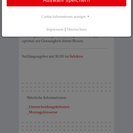
Auswahl speichern
Cookie-Informationen anzeigen
Die Seillängenboxen sind kostenoptimiert für
Impressum
|
Datenschutz
einfache Messanwendungen mit untergeordneter
Genauigkeit. Drehgeber mit Magnetabtastung passen
optimal zur Genauigkeit dieser Boxen.
Seillängengeber mit SL00 im
Selektor
Nützliche Informationen
_
Unterscheidungskriterien
_
Montagehinweise