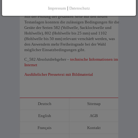
schneller der Schlag ausgeführt wird, desto härter wird er
empfunden.
Impressum
|
Datenschutz
Mit der Prüfung der gesamten Serie mit den neuen
Testanlagen konnten die zulässigen Bedingungen für die
Geräte der Serien 582 (Vollwelle, Sacklochwelle und
Hohlwelle), 802 (Hohlwelle bis 25 mm) und 1102
(Hohlwelle bis 50 mm) relevant verschärft werden, was
den Anwendern mehr Freiheitsgrade bei der Wahl
möglicher Einsatzbedingungen gibt.
C_582 Absolutdrehgeber –
technische Informationen im
Internet
Ausführlicher Pressetext mit Bildmaterial
Deutsch
Sitemap
English
AGB
Français
Kontakt