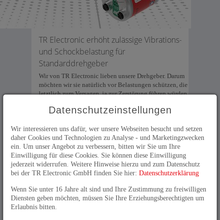
TR Electronic erhöht zulässige Vibrations-
und Schockbelastung für
Standarddrehgeber
Wir von TR Electronic lieben unsere Drehgeber. Darum
möchten wir sie natürlich vor Belastungen schützen, die
letztlich zum Versagen, ja zur Zerstörung führen würden.
Und das ist auch ganz im Sinne der Anwender, die sich
Datenschutzeinstellungen
auf die Funktion von Standard- und Sicherheitsdrehgeber
von TR Electronic über viele Jahre verlassen möchten.
Wir interessieren uns dafür, wer unsere Webseiten besucht und setzen
Zwei wichtige Kenndaten für die Robustheit sind die
daher Cookies und Technologien zu Analyse - und Marketingzwecken
zulässige Schock- und Vibrationsbelastung. Die
ein. Um unser Angebot zu verbessern, bitten wir Sie um Ihre
entsprechenden Prüfungen sind genormt, um Werte
Einwilligung für diese Cookies. Sie können diese Einwilligung
herstellerübergreifend vergleichen zu können. Halten
jederzeit widerrufen. Weitere Hinweise hierzu und zum Datenschutz
Anwender diese Randbedingungen ein, können sie
bei der TR Electronic GmbH finden Sie hier:
Datenschutzerklärung
davon ausgehen, dass der Drehgeber langfristig
zuverlässig die prozessrelevanten Messwerte liefert.
Wenn Sie unter 16 Jahre alt sind und Ihre Zustimmung zu freiwilligen
Natürlich kann mit guter Konstruktion die
Diensten geben möchten, müssen Sie Ihre Erziehungsberechtigten um
grundsätzliche Belastung schon erheblich gesenkt
Erlaubnis bitten.
werden. Einiges lässt sich auch durch zusätzliche