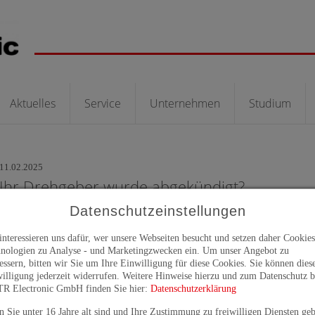
Aktuelles
Service
Unternehmen
Studium
11.02.2025
Ihr Drehgeber wurde abgekündigt?
Datenschutzeinstellungen
interessieren uns dafür, wer unsere Webseiten besucht und setzen daher Cookie
nologien zu Analyse - und Marketingzwecken ein. Um unser Angebot zu
essern, bitten wir Sie um Ihre Einwilligung für diese Cookies. Sie können dies
illigung jederzeit widerrufen. Weitere Hinweise hierzu und zum Datenschutz b
TR Electronic GmbH finden Sie hier:
Datenschutzerklärung
 Sie unter 16 Jahre alt sind und Ihre Zustimmung zu freiwilligen Diensten ge