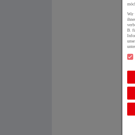
möch
Wir 
ihne
verb
B. f
Info
unse
unt