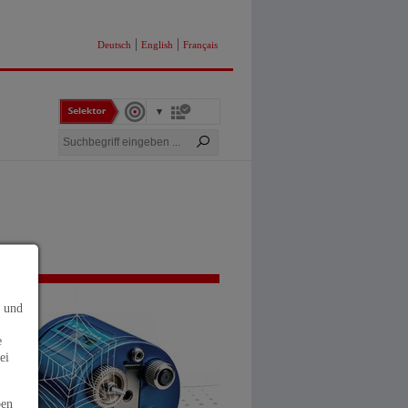
|
|
Deutsch
English
Français
s und
e
ei
ben