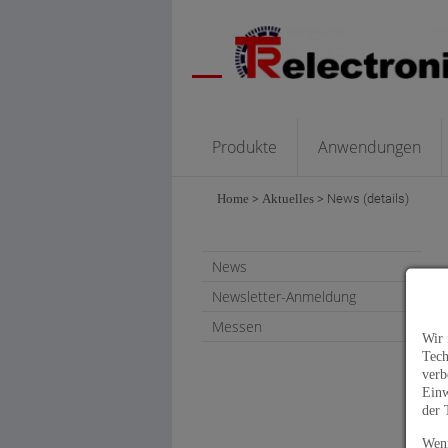
Produkte
Anwendungen
Home
>
Aktuelles
>
News (details)
News
Newsletter-Anmeldung
Messen
Wir 
Tech
verb
Einw
der 
Wenn