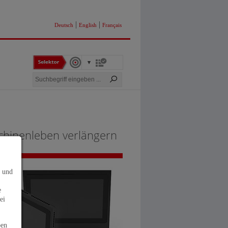
|
|
Deutsch
English
Français
schinenleben verlängern
s und
e
ei
ben