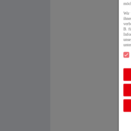
möch
Wir 
ihne
verb
B. f
Info
unse
unt