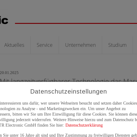
Aktuelles
Service
Unternehmen
Studium
20.01.2025
Mit langzeitverfügbarer Technologie das Ma
Datenschutzeinstellungen
interessieren uns dafür, wer unsere Webseiten besucht und setzen daher Cookie
nologien zu Analyse - und Marketingzwecken ein. Um unser Angebot zu
essern, bitten wir Sie um Ihre Einwilligung für diese Cookies. Sie können dies
illigung jederzeit widerrufen. Weitere Hinweise hierzu und zum Datenschutz b
TR Electronic GmbH finden Sie hier:
Datenschutzerklärung
 Sie unter 16 Jahre alt sind und Ihre Zustimmung zu freiwilligen Diensten ge