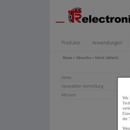
Produkte
Anwendungen
Home
>
Aktuelles
>
News (details)
News
Newsletter-Anmeldung
Messen
Wir 
Tech
verb
Einw
der 
Wenn