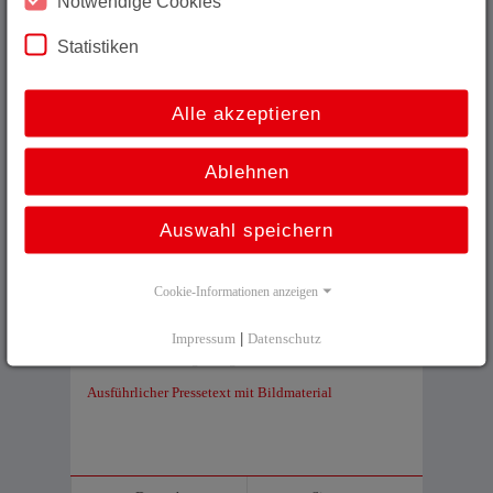
Notwendige Cookies
Warum das zählt
Statistiken
Hohe Auflösung für feinste Bewegungsabläufe
Optimierte Datenaufbereitung für nachgelagerte
Alle akzeptieren
Regelungen
Maximale Positionierbarkeit für präzise
Maschinensteuerung
Ablehnen
Für Maschinen, die mehr leisten müssen
Auswahl speichern
Ob in der Extrusion, beim Spritzguss oder in anderen
Bereichen des Maschinenbaus – der LMR(P)H46 bringt
seine Stärken überall dort ein, wo berührungslose
Cookie-Informationen anzeigen
Wegmessung mit hoher Dynamik und Genauigkeit
gefragt ist. Die robuste Bauweise und die flexible
Impressum
|
Datenschutz
Integration machen ihn zum verlässlichen Partner in
rauer Industrieumgebung.
Ausführlicher Pressetext mit Bildmaterial