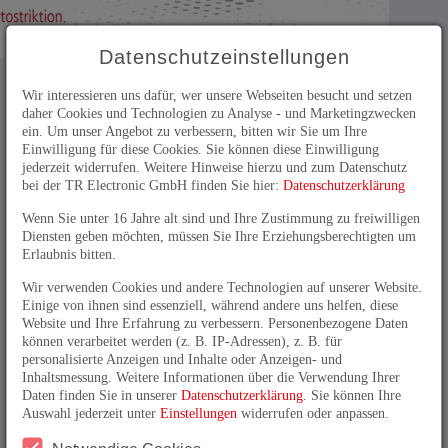
Datenschutzeinstellungen
Der neue LMR(P)H46 – 0,1μm mit
Wir interessieren uns dafür, wer unsere Webseiten besucht und setzen
Magnetostriktion.
daher Cookies und Technologien zu Analyse - und Marketingzwecken
Wenn es um exakte Positionsbestimmung unter
ein. Um unser Angebot zu verbessern, bitten wir Sie um Ihre
anspruchsvollen Bedingungen geht, ist der neue
Einwilligung für diese Cookies. Sie können diese Einwilligung
LMR(P)H46 die richtige Wahl. Der berührungslose
jederzeit widerrufen. Weitere Hinweise hierzu und zum Datenschutz
Wegmesssystem-Spezialist überzeugt durch robuste
bei der TR Electronic GmbH finden Sie hier:
Datenschutzerklärung
Bauformen – wahlweise im Profil- oder Rohrgehäuse –
Wenn Sie unter 16 Jahre alt sind und Ihre Zustimmung zu freiwilligen
und bietet höchste Zuverlässigkeit in dynamischen
Diensten geben möchten, müssen Sie Ihre Erziehungsberechtigten um
Maschinenumgebungen.
Erlaubnis bitten.
Synchronisiert auf den Punkt
Wir verwenden Cookies und andere Technologien auf unserer Website.
Die Positionsdaten des LMR(P)H46 werden über den
Einige von ihnen sind essenziell, während andere uns helfen, diese
ETC-Bus (EtherCAT) übertragen. Dank der auf ETC
Website und Ihre Erfahrung zu verbessern. Personenbezogene Daten
ausgerichteten Synchronisierung über Distributed Clocks
können verarbeitet werden (z. B. IP-Adressen), z. B. für
erfolgt die Datenbereitstellung exakt zum richtigen
personalisierte Anzeigen und Inhalte oder Anzeigen- und
Zeitpunkt. Diverse Filteralgorithmen sind über CoE
Inhaltsmessung. Weitere Informationen über die Verwendung Ihrer
(CANopen over EtherCAT) parametrierbar und
Daten finden Sie in unserer
Datenschutzerklärung
. Sie können Ihre
ermöglichen eine anwendungsspezifische Optimierung
Auswahl jederzeit unter
Einstellungen
widerrufen oder anpassen.
der Messdaten – direkt im Gerät. Mit diesen
Erweiterungen werden Auflösungen von 0,1 μm erreicht.