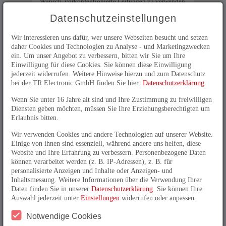
Wunsch, vorkonfektionierte Leitungen zu verwenden.
Dafür braucht es dann eine spezielle Lösung.
Datenschutzeinstellungen
Mit der neuen Version des Schutzgehäuses mit 115 mm
Außendurchmesser gelingt TR Electronic genau dieses
Wir interessieren uns dafür, wer unsere Webseiten besucht und setzen
Kunststück.
daher Cookies und Technologien zu Analyse - und Marketingzwecken
ein. Um unser Angebot zu verbessern, bitten wir Sie um Ihre
Die bewährte Mechanik des 115er-Schutzgehäuses bietet
Einwilligung für diese Cookies. Sie können diese Einwilligung
einen verstärkten Montageflansch und einen robusten
jederzeit widerrufen. Weitere Hinweise hierzu und zum Datenschutz
Montagefuß. Krafteinwirkungen auf die Welle werden
bei der TR Electronic GmbH finden Sie hier:
Datenschutzerklärung
durch zwei kräftige Lager in den Flansch abgeleitet. Der
innenliegende Drehgeber wird vom umgebenden Alu-
Wenn Sie unter 16 Jahre alt sind und Ihre Zustimmung zu freiwilligen
Stranggussgehäuse mit einer Wandstärke von 20 mm von
Diensten geben möchten, müssen Sie Ihre Erziehungsberechtigten um
schädlichen Einflüssen abgeschirmt.
Erlaubnis bitten.
Im Inneren findet ein nahezu normaler
Wir verwenden Cookies und andere Technologien auf unserer Website.
Sicherheitsdrehgeber der CD_582-Familie Platz. Diese
Einige von ihnen sind essenziell, während andere uns helfen, diese
Serie bietet funktionale Sicherheit wahlweise für
Website und Ihre Erfahrung zu verbessern. Personenbezogene Daten
Anwendungen die einen SIL2 / PLd oder SIL3 / PLe
können verarbeitet werden (z. B. IP-Adressen), z. B. für
voraussetzen. Als Kommunikationsschnittstellen bietet
personalisierte Anzeigen und Inhalte oder Anzeigen- und
die CD_582+FS-Serie: PROFINET / PROFIsafe;
Inhaltsmessung. Weitere Informationen über die Verwendung Ihrer
Functional Safety over etherCAT; CIPsafety over
Daten finden Sie in unserer
Datenschutzerklärung
. Sie können Ihre
Ethernet/IP, openSAFETY over Powerlink sowie
Auswahl jederzeit unter
Einstellungen
widerrufen oder anpassen.
CANopen safety. Die Welle des Schutzgehäuses und des
Drehgebers werden mit der TR-spezifischen
Notwendige Cookies
Klauenkupplung verbunden. Diese bietet die Präzision