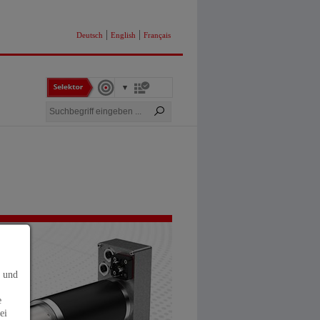
|
|
Deutsch
English
Français
s und
e
ei