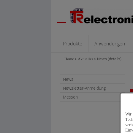
Produkte
Anwendungen
Home
>
Aktuelles
>
News (details)
News
Newsletter-Anmeldung
Messen
Wir 
Tech
verb
Einw