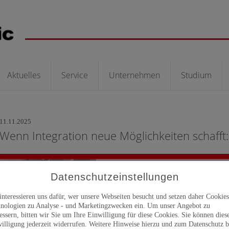
Aktuelles
Service
Unternehmen
Studium
11.11.2025
Wenn Integration neue Möglichkeiten schafft:
Datenschutzeinstellungen
interessieren uns dafür, wer unsere Webseiten besucht und setzen daher Cookie
nologien zu Analyse - und Marketingzwecken ein. Um unser Angebot zu
essern, bitten wir Sie um Ihre Einwilligung für diese Cookies. Sie können dies
illigung jederzeit widerrufen. Weitere Hinweise hierzu und zum Datenschutz b