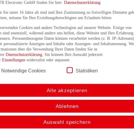
TR Electronic GmbH finden Sie hier:
Datenschutzerklärung
 Sie unter 16 Jahre alt sind und Ihre Zustimmung zu freiwilligen Diensten ge
ten, müssen Sie Ihre Erziehungsberechtigten um Erlaubnis bitten.
verwenden Cookies und andere Technologien auf unserer Website. Einige von
n sind essenziell, während andere uns helfen, diese Website und Ihre Erfahrung
encoTRive mit EtherCAT NC.
essern. Personenbezogene Daten können verarbeitet werden (z. B. IP-Adressen)
Die Produktfamilie encoTRive von TR Electronic steht für intelligente, dezentrale
ür personalisierte Anzeigen und Inhalte oder Anzeigen- und Inhaltsmessung. We
Leistungselektronik, Regelung und Positionserfassung in einem kompakten Gehä
rmationen über die Verwendung Ihrer Daten finden Sie in
von 24 bis 48 V und der Unterstützung moderner Feldbus-Systeme wie EtherCAT, P
rer
Datenschutzerklärung
. Sie können Ihre Auswahl jederzeit
Stell- und Positionieraufgaben effizient und platzsparend realisieren – ganz ohne
er
Einstellungen
widerrufen oder anpassen.
Motorleitungen.
Notwendige Cookies
Statistiken
Kompakt, leistungsstark und vielseitig
Das Konzept der Kompaktantriebe bietet zahlreiche Vorteile:
Absolutposition jederzeit verfügbar – dank batterielosem Multiturn-Getrieb
Alle akzeptieren
Einfache Verkabelung und berührbare Komponenten – durch Kleinspannung 
Flexible Motor- und Getriebevarianten – von bürstenbehaftet bis elektroni
Ablehnen
Sicherheitsfunktionen wie STO und SS1 – optional integriert für erhöhte M
Einheitliche Ansteuerung über alle Varianten – unabhängig vom gewählten
Auswahl speichern
Neue Perspektiven mit EtherCAT NC
Mit der aktuellen Erweiterung für EtherCAT NC-Funktionen geht TR Electronic ein