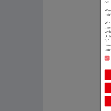
der 
Wenn
möch
Wir 
ihne
verb
B. f
Info
unse
unt