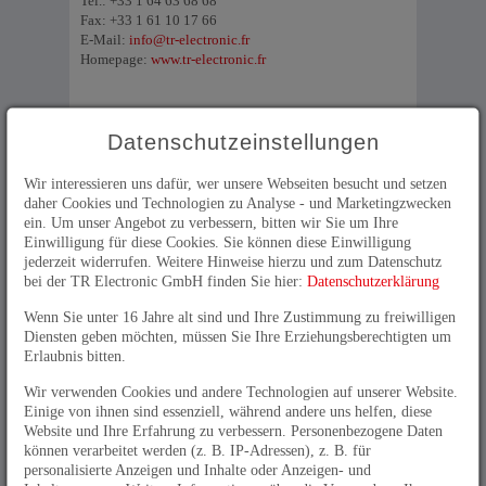
Tel.: +33 1 64 63 68 68
Fax: +33 1 61 10 17 66
E-Mail:
info@tr-electronic.fr
Homepage:
www.tr-electronic.fr
Datenschutzeinstellungen
Kenia
Wir interessieren uns dafür, wer unsere Webseiten besucht und setzen
ANGSTROM GROUP (Pty) Ltd.
daher Cookies und Technologien zu Analyse - und Marketingzwecken
(formerly Siemens VAI Metals Services)
ein. Um unser Angebot zu verbessern, bitten wir Sie um Ihre
Sybrand van Niekerk
Einwilligung für diese Cookies. Sie können diese Einwilligung
Business Park Meyerton
jederzeit widerrufen. Weitere Hinweise hierzu und zum Datenschutz
21 Tom Muller Street
bei der TR Electronic GmbH finden Sie hier:
Datenschutzerklärung
Sybrand van Niekerk park
ZA - 1960 Meyerton
Wenn Sie unter 16 Jahre alt sind und Ihre Zustimmung zu freiwilligen
Tel.: +27 16 3620300
Diensten geben möchten, müssen Sie Ihre Erziehungsberechtigten um
Fax: +27 16 3620725
Erlaubnis bitten.
E-Mail:
info@angstromeng.co.za
Wir verwenden Cookies und andere Technologien auf unserer Website.
Homepage:
www.detek.co.za
Einige von ihnen sind essenziell, während andere uns helfen, diese
Website und Ihre Erfahrung zu verbessern. Personenbezogene Daten
Marokko
können verarbeitet werden (z. B. IP-Adressen), z. B. für
personalisierte Anzeigen und Inhalte oder Anzeigen- und