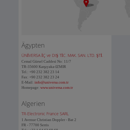
Ägypten
ÜNİVERSA İÇ ve DIŞ TİC. MAK. SAN. LTD. ŞTİ.
Cemal Gürsel Caddesi No: 11/7
TR-35600 Karşıyaka-IZMIR
Tel.: +90 232 382 23 14
Fax: +90 232 382 23 24
E-Mail:
info@universa.com.tr
Homepage:
www.universa.com.tr
Algerien
TR-Electronic France SARL
1 Avenue Christian Doppler - Bat 2
FR - 77700 Serris