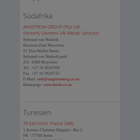
Südafrika
ANGSTROM GROUP (Pty) Ltd.
(formerly Siemens VAI Metals Services)
Sybrand van Niekerk
Business Park Meyerton
21 Tom Muller Street
Sybrand van Niekerk park
ZA - 1960 Meyerton
Tel.: +27 16 3620300
Fax: +27 16 3620725
E-Mail:
info@angstromeng.co.za
Homepage:
www.detek.co.za
Tunesien
TR-Electronic France SARL
1 Avenue Christian Doppler - Bat 2
FR - 77700 Serris