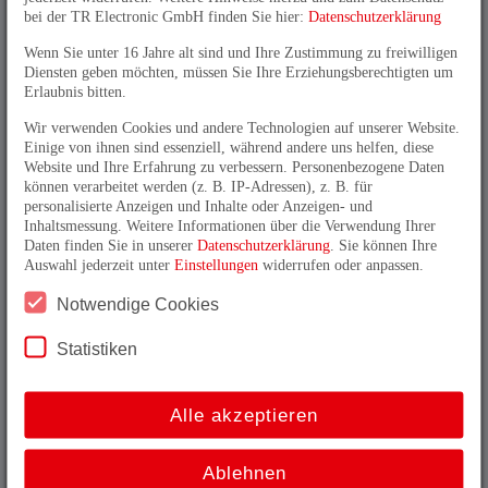
Über die Anzahl der Hell-Dunkel-Segmente (Strichzahl
bei der TR Electronic GmbH finden Sie hier:
Datenschutzerklärung
/ Umdrehung) auf der Impulsscheibe wird die
Wenn Sie unter 16 Jahre alt sind und Ihre Zustimmung zu freiwilligen
Messsystem-Auflösung definiert. So wird
Diensten geben möchten, müssen Sie Ihre Erziehungsberechtigten um
beispielsweise bei einem Impulsgeber mit 1.000
Erlaubnis bitten.
Strichen beim Durchfahren einer Umdrehung eine
Signalfolge von 1.000 Impulsen ausgegeben.
Wir verwenden Cookies und andere Technologien auf unserer Website.
Einige von ihnen sind essenziell, während andere uns helfen, diese
Zur Auswertung der Zählrichtung ist eine zweite
Website und Ihre Erfahrung zu verbessern. Personenbezogene Daten
Signalfolge mit 90° Phasenversatz für die Steuerung
können verarbeitet werden (z. B. IP-Adressen), z. B. für
erforderlich.
personalisierte Anzeigen und Inhalte oder Anzeigen- und
Inhaltsmessung. Weitere Informationen über die Verwendung Ihrer
Mit einem zusätzlichen Nullimpuls kann der Zähler
Daten finden Sie in unserer
Datenschutzerklärung
. Sie können Ihre
einer externen Steuerung rückgesetzt und damit der
Auswahl jederzeit unter
Einstellungen
widerrufen oder anpassen.
Referenzpunkt Mechanik-Steuerung definiert werden.
Notwendige Cookies
Statistiken
Alle akzeptieren
Ablehnen