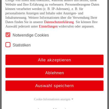
Website und Ihre Erfahrung zu verbessern. Personenbezogene Daten
oder Stillstand gibt es die sicherheitsgerichteten
können verarbeitet werden (z. B. IP-Adressen), z. B. für
Inkrementaldrehgeber von TR Electronic. Zertifiziert
personalisierte Anzeigen und Inhalte oder Anzeigen- und
bis SIL3 ermöglichen sie in Zusammenarbeit mit einer
Inhaltsmessung. Weitere Informationen über die Verwendung Ihrer
passenden Sicherheitsbaugruppe die Betriebsarten SLS,
Daten finden Sie in unserer
Datenschutzerklärung
. Sie können Ihre
SOS SSR, SDI und SSM.
Auswahl jederzeit unter
Einstellungen
widerrufen oder anpassen.
Notwendige Cookies
Funktional sichere Produkte von TR-
Electronic im Überblick:
Statistiken
Alle akzeptieren
Ablehnen
Funktional sicher, jetzt noch kompakter
Der derzeit kleinste Absolutdrehgeber für
Auswahl speichern
Anwendungen nach Sicherheitsstandard SIL3!
mehr erfahren
Cookie-Informationen anzeigen