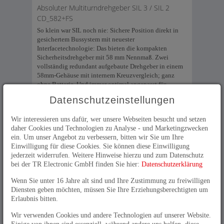
Absoluter Multiturndrehgeber SIL 3 / SIL 2
CD_582+FS
So klein war SIL noch nie: Sichere Position direkt in
gesichertem Bussystem mit neuester
Interfacetechnologie: Das bieten die kompakten
Sicherheitsdrehgeber mit 58 mm Nennmaß. Zwei
vollständig redundant aufgebaute Drehgeber in einem
58mm-Gehäuse mit internem Kreuzvergleich; ganz
ohne Batterie. Und immer optimal angepasst für
verschiedene Einbausituationen. Damit ist funktionale
Datenschutzeinstellungen
Sicherheit keine Frage des Bauraums mehr!
SIL3 / PLe-zertifizierter Absolutdrehgeber
Wir interessieren uns dafür, wer unsere Webseiten besucht und setzen
daher Cookies und Technologien zu Analyse - und Marketingzwecken
CD_75
ein. Um unser Angebot zu verbessern, bitten wir Sie um Ihre
Der "Bewährte" von TR Electronic mit Hohlwelle bis
Einwilligung für diese Cookies. Sie können diese Einwilligung
20 mm . Zertifiziert nach SIL 3, PLe liefert CD_75
jederzeit widerrufen. Weitere Hinweise hierzu und zum Datenschutz
Position und Geschwindigkeitsinformation direkt in
bei der TR Electronic GmbH finden Sie hier:
Datenschutzerklärung
PROFBUS/PROFIsafe, PROFINET/PROFIsafe,
Powerlink/openSAFETY, EtherCAT/FSoE - ganz ohne
Wenn Sie unter 16 Jahre alt sind und Ihre Zustimmung zu freiwilligen
separate Auswertebaugruppe und damit transparent von
Diensten geben möchten, müssen Sie Ihre Erziehungsberechtigten um
der Welle bis zur Steuerung.
Erlaubnis bitten.
SIL3 / Ple -zertifizierte Inkrementaldrehgeber
Wir verwenden Cookies und andere Technologien auf unserer Website.
Einige von ihnen sind essenziell, während andere uns helfen, diese
Für die sichere Erkennung von Drehzahl, Drehrichtung