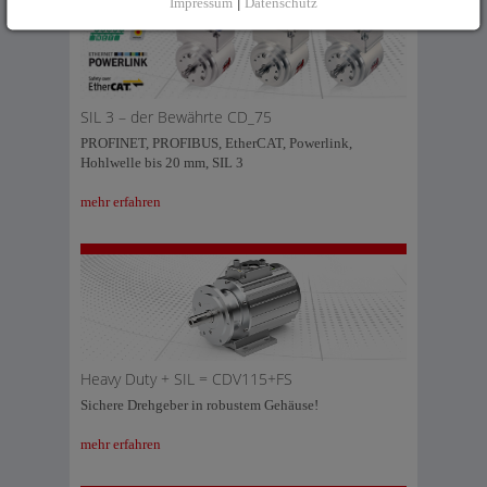
Impressum
|
Datenschutz
SIL 3 – der Bewährte CD_75
PROFINET, PROFIBUS, EtherCAT, Powerlink,
Hohlwelle bis 20 mm, SIL 3
mehr erfahren
Heavy Duty + SIL = CDV115+FS
Sichere Drehgeber in robustem Gehäuse!
mehr erfahren