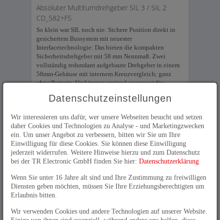
Absoluter Multiturndrehgeber SIL 3 / SIL 2
CD_582+FS
So klein war SIL noch nie: Sichere Position direkt in
gesichertem Bussystem mit neuester
Interfacetechnologie: Das bieten die kompakten
Sicherheitsdrehgeber mit 58 mm Nennmaß. Zwei
vollständig redundant aufgebaute Drehgeber in einem
58mm-Gehäuse mit internem Kreuzvergleich; ganz
ohne Batterie. Und immer optimal angepasst für
verschiedene Einbausituationen. Damit ist funktionale
Datenschutzeinstellungen
Sicherheit keine Frage des Bauraums mehr!
SIL3 / PLe-zertifizierter Absolutdrehgeber
Wir interessieren uns dafür, wer unsere Webseiten besucht und setzen
daher Cookies und Technologien zu Analyse - und Marketingzwecken
CD_75
ein. Um unser Angebot zu verbessern, bitten wir Sie um Ihre
Der "Bewährte" von TR Electronic mit Hohlwelle bis
Einwilligung für diese Cookies. Sie können diese Einwilligung
20 mm . Zertifiziert nach SIL 3, PLe liefert CD_75
jederzeit widerrufen. Weitere Hinweise hierzu und zum Datenschutz
Position und Geschwindigkeitsinformation direkt in
bei der TR Electronic GmbH finden Sie hier:
Datenschutzerklärung
PROFBUS/PROFIsafe, PROFINET/PROFIsafe,
Powerlink/openSAFETY, EtherCAT/FSoE - ganz ohne
Wenn Sie unter 16 Jahre alt sind und Ihre Zustimmung zu freiwilligen
separate Auswertebaugruppe und damit transparent von
Diensten geben möchten, müssen Sie Ihre Erziehungsberechtigten um
der Welle bis zur Steuerung.
Erlaubnis bitten.
SIL3 / Ple -zertifizierte Inkrementaldrehgeber
Wir verwenden Cookies und andere Technologien auf unserer Website.
Einige von ihnen sind essenziell, während andere uns helfen, diese
Für die sichere Erkennung von Drehzahl, Drehrichtung