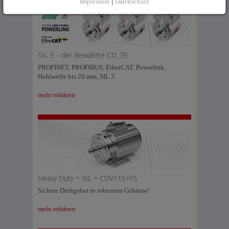
Impressum
|
Datenschutz
SIL 3 – der Bewährte CD_75
PROFINET, PROFIBUS, EtherCAT, Powerlink,
Hohlwelle bis 20 mm, SIL 3
mehr erfahren
Heavy Duty + SIL = CDV115+FS
Sichere Drehgeber in robustem Gehäuse!
mehr erfahren