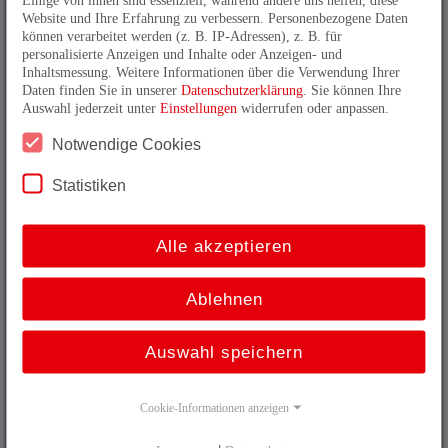
Website und Ihre Erfahrung zu verbessern. Personenbezogene Daten
oder Stillstand gibt es die sicherheitsgerichteten
können verarbeitet werden (z. B. IP-Adressen), z. B. für
Inkrementaldrehgeber von TR Electronic. Zertifiziert
personalisierte Anzeigen und Inhalte oder Anzeigen- und
bis SIL3 ermöglichen sie in Zusammenarbeit mit einer
Inhaltsmessung. Weitere Informationen über die Verwendung Ihrer
passenden Sicherheitsbaugruppe die Betriebsarten SLS,
Daten finden Sie in unserer
Datenschutzerklärung
. Sie können Ihre
SOS SSR, SDI und SSM.
Auswahl jederzeit unter
Einstellungen
widerrufen oder anpassen.
Notwendige Cookies
Funktional sichere Produkte von TR-
Electronic im Überblick:
Statistiken
Alle akzeptieren
Ablehnen
Funktional sicher, jetzt noch kompakter
Der derzeit kleinste Absolutdrehgeber für
Auswahl speichern
Anwendungen nach Sicherheitsstandard SIL3!
mehr erfahren
Cookie-Informationen anzeigen