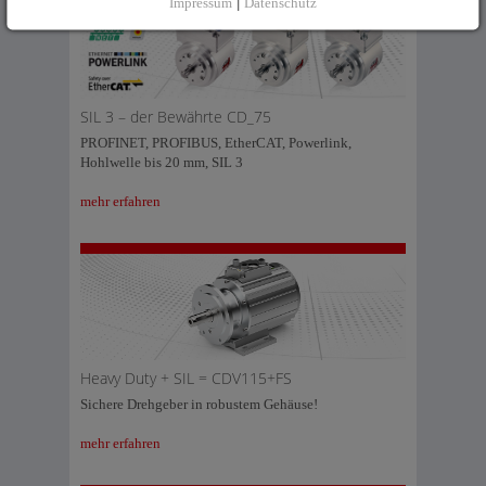
Impressum
|
Datenschutz
SIL 3 – der Bewährte CD_75
PROFINET, PROFIBUS, EtherCAT, Powerlink,
Hohlwelle bis 20 mm, SIL 3
mehr erfahren
Heavy Duty + SIL = CDV115+FS
Sichere Drehgeber in robustem Gehäuse!
mehr erfahren