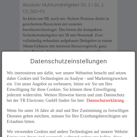
Absoluter Multiturndrehgeber SIL 3 / SIL 2
CD_582+FS
So klein war SIL noch nie: Sichere Position direkt in
gesichertem Bussystem mit neuester
Interfacetechnologie: Das bieten die kompakten
Sicherheitsdrehgeber mit 58 mm Nennmaß. Zwei
vollständig redundant aufgebaute Drehgeber in einem
58mm-Gehäuse mit internem Kreuzvergleich; ganz
ohne Batterie. Und immer optimal angepasst für
verschiedene Einbausituationen. Damit ist funktionale
Datenschutzeinstellungen
Sicherheit keine Frage des Bauraums mehr!
SIL3 / PLe-zertifizierter Absolutdrehgeber
Wir interessieren uns dafür, wer unsere Webseiten besucht und setzen
daher Cookies und Technologien zu Analyse - und Marketingzwecken
CD_75
ein. Um unser Angebot zu verbessern, bitten wir Sie um Ihre
Der "Bewährte" von TR Electronic mit Hohlwelle bis
Einwilligung für diese Cookies. Sie können diese Einwilligung
20 mm . Zertifiziert nach SIL 3, PLe liefert CD_75
jederzeit widerrufen. Weitere Hinweise hierzu und zum Datenschutz
Position und Geschwindigkeitsinformation direkt in
bei der TR Electronic GmbH finden Sie hier:
Datenschutzerklärung
PROFBUS/PROFIsafe, PROFINET/PROFIsafe,
Powerlink/openSAFETY, EtherCAT/FSoE - ganz ohne
Wenn Sie unter 16 Jahre alt sind und Ihre Zustimmung zu freiwilligen
separate Auswertebaugruppe und damit transparent von
Diensten geben möchten, müssen Sie Ihre Erziehungsberechtigten um
der Welle bis zur Steuerung.
Erlaubnis bitten.
SIL3 / Ple -zertifizierte Inkrementaldrehgeber
Wir verwenden Cookies und andere Technologien auf unserer Website.
Einige von ihnen sind essenziell, während andere uns helfen, diese
Für die sichere Erkennung von Drehzahl, Drehrichtung