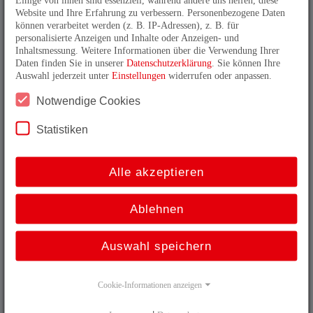
Website und Ihre Erfahrung zu verbessern. Personenbezogene Daten
oder Stillstand gibt es die sicherheitsgerichteten
können verarbeitet werden (z. B. IP-Adressen), z. B. für
Inkrementaldrehgeber von TR Electronic. Zertifiziert
personalisierte Anzeigen und Inhalte oder Anzeigen- und
bis SIL3 ermöglichen sie in Zusammenarbeit mit einer
Inhaltsmessung. Weitere Informationen über die Verwendung Ihrer
passenden Sicherheitsbaugruppe die Betriebsarten SLS,
Daten finden Sie in unserer
Datenschutzerklärung
. Sie können Ihre
SOS SSR, SDI und SSM.
Auswahl jederzeit unter
Einstellungen
widerrufen oder anpassen.
Notwendige Cookies
Funktional sichere Produkte von TR-
Electronic im Überblick:
Statistiken
Alle akzeptieren
Ablehnen
Funktional sicher, jetzt noch kompakter
Der derzeit kleinste Absolutdrehgeber für
Auswahl speichern
Anwendungen nach Sicherheitsstandard SIL3!
mehr erfahren
Cookie-Informationen anzeigen