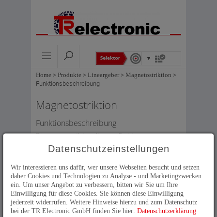
Home
>
Produkte
>
Lineargeber
>
Magnetostriktion
>
Funktionsbeschreibung
Magnetostriktion
Funktionsbeschreibung
Die magnetostriktiven linearen Positionssensoren von
TR erfassen lineare Bewegungen und geben diese als
Datenschutzeinstellungen
elektrisches Signal aus. Das Messprinzip dieser
Linearencoder basiert dabei auf einer Laufzeitmessung.
Wir interessieren uns dafür, wer unsere Webseiten besucht und setzen
In einem Schutzrohr ist ein magnetostriktiver Draht
daher Cookies und Technologien zu Analyse - und Marketingzwecken
(Wellenleiter) gespannt, durch den Stromimpulse
ein. Um unser Angebot zu verbessern, bitten wir Sie um Ihre
gesandt werden. Dadurch entsteht um den Draht ein
Einwilligung für diese Cookies. Sie können diese Einwilligung
ringförmiges Magnetfeld. Als Positionssensor dient ein
jederzeit widerrufen. Weitere Hinweise hierzu und zum Datenschutz
berührungslos zu führender Permanent-Magnet, dessen
bei der TR Electronic GmbH finden Sie hier:
Datenschutzerklärung
Magnetfeld den Wellenleiter tangiert. Am Messpunkt