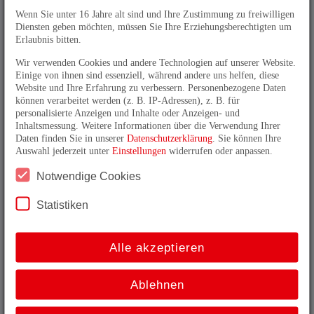
treffen die beiden verschieden ausgerichteten
Wenn Sie unter 16 Jahre alt sind und Ihre Zustimmung zu freiwilligen
Magnetfelder aufeinander, wodurch dort ein
Diensten geben möchten, müssen Sie Ihre Erziehungsberechtigten um
Torsionsimpuls ausgelöst wird, der sich mit konstanter
Erlaubnis bitten.
Schallgeschwindigkeit entlang des Drahtes in beide
Richtungen bewegt. Die Zeitdifferenz zwischen dem
Wir verwenden Cookies und andere Technologien auf unserer Website.
Aussenden des Stromimpulses und der Ankunft des
Einige von ihnen sind essenziell, während andere uns helfen, diese
Torsionsimpulses am Messwertaufnehmer im
Website und Ihre Erfahrung zu verbessern. Personenbezogene Daten
Sensorkopf des Linearencoders setzt die
können verarbeitet werden (z. B. IP-Adressen), z. B. für
Messelektronik in ein wegproportionales Signal um
personalisierte Anzeigen und Inhalte oder Anzeigen- und
und stellt dieses als digitales oder analoges
Inhaltsmessung. Weitere Informationen über die Verwendung Ihrer
Ausgangssignal zur Verfügung.
Daten finden Sie in unserer
Datenschutzerklärung
. Sie können Ihre
Auswahl jederzeit unter
Einstellungen
widerrufen oder anpassen.
Notwendige Cookies
Statistiken
Alle akzeptieren
Ablehnen