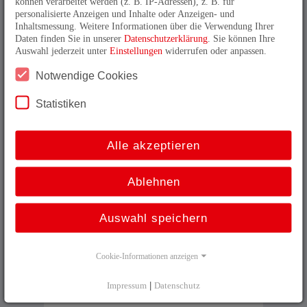
können verarbeitet werden (z. B. IP-Adressen), z. B. für
Laufwerke
Card, DVD-RW
personalisierte Anzeigen und Inhalte oder Anzeigen- und
Laufwerke teilweise frontseitig
Inhaltsmessung. Weitere Informationen über die Verwendung Ihrer
integrierbar
Daten finden Sie in unserer
Datenschutzerklärung
. Sie können Ihre
Auswahl jederzeit unter
Einstellungen
widerrufen oder anpassen.
Betriebstemperatur
0 ... +50 °C
Stromversorgung
24 VDC, 90 - 240 VAC
Notwendige Cookies
Schutzart
IP 20
Statistiken
Datenblatt
Alle akzeptieren
Ablehnen
MCC Rack Inox 19 Edelstahlgehäuse
Auswahl speichern
Cookie-Informationen anzeigen
Impressum
|
Datenschutz