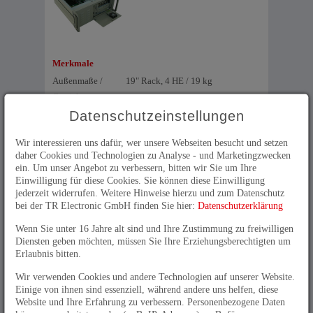
Merkmale
Außenmaße /
19" Rack, 4 HE / 19 kg
Gewicht
Datenschutzeinstellungen
CPU Prozessor
Intel® AtomTM bis Intel® CoreTM
2Duo
Wir interessieren uns dafür, wer unsere Webseiten besucht und setzen
Arbeitsspeicher
bis 4 GB
daher Cookies und Technologien zu Analyse - und Marketingzwecken
Grafikkarte
bis 2048 x 1536 px
ein. Um unser Angebot zu verbessern, bitten wir Sie um Ihre
Einwilligung für diese Cookies. Sie können diese Einwilligung
Schnittstellen
LAN, USB, COM, VGA/DVI, PS/2
jederzeit widerrufen. Weitere Hinweise hierzu und zum Datenschutz
(Maus/Tastatur), LPT
bei der TR Electronic GmbH finden Sie hier:
Datenschutzerklärung
Backplane mit maximal 14 Slots
Wenn Sie unter 16 Jahre alt sind und Ihre Zustimmung zu freiwilligen
(PISA / PCI / ISA)
Diensten geben möchten, müssen Sie Ihre Erziehungsberechtigten um
Erweitert: integrierte USV,
Erlaubnis bitten.
Schnittstellen teilweise frontseitig
Wir verwenden Cookies und andere Technologien auf unserer Website.
integrierbar
Einige von ihnen sind essenziell, während andere uns helfen, diese
Mögliche
SATA Festplatte, SSD, RAID1, CF-
Website und Ihre Erfahrung zu verbessern. Personenbezogene Daten