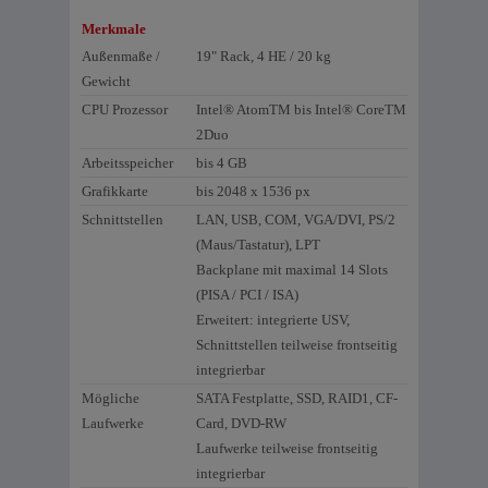
Merkmale
Außenmaße /
19" Rack, 4 HE / 20 kg
Gewicht
CPU Prozessor
Intel® AtomTM bis Intel® CoreTM
2Duo
Arbeitsspeicher
bis 4 GB
Grafikkarte
bis 2048 x 1536 px
Schnittstellen
LAN, USB, COM, VGA/DVI, PS/2
(Maus/Tastatur), LPT
Backplane mit maximal 14 Slots
(PISA / PCI / ISA)
Erweitert: integrierte USV,
Schnittstellen teilweise frontseitig
integrierbar
Mögliche
SATA Festplatte, SSD, RAID1, CF-
Laufwerke
Card, DVD-RW
Laufwerke teilweise frontseitig
integrierbar