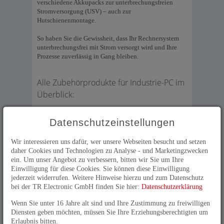
verschiedene Akkupacks zur unterbrechungsfreien
Stromversorgung (USV) – auch zur
Hutschienenmontage.
So haben Sie die Gewissheit, dass Ihr Rechnersystem
unterbrechungsfrei mit Strom versorgt wird und Ihre
Prozesse zuverlässig in Gang bleiben.
Alle Zubehörprodukte für Industrie-PC im
Überblick:
Datenschutzeinstellungen
Wir interessieren uns dafür, wer unsere Webseiten besucht und setzen
daher Cookies und Technologien zu Analyse - und Marketingzwecken
ein. Um unser Angebot zu verbessern, bitten wir Sie um Ihre
Einwilligung für diese Cookies. Sie können diese Einwilligung
jederzeit widerrufen. Weitere Hinweise hierzu und zum Datenschutz
bei der TR Electronic GmbH finden Sie hier:
Datenschutzerklärung
Wenn Sie unter 16 Jahre alt sind und Ihre Zustimmung zu freiwilligen
Diensten geben möchten, müssen Sie Ihre Erziehungsberechtigten um
Akkupack 24 V zur Hutschienenmontage
Erlaubnis bitten.