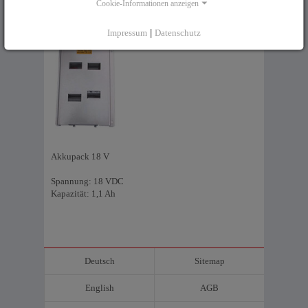
Cookie-Informationen anzeigen
Impressum
|
Datenschutz
Akkupack 18 V
Spannung: 18 VDC
Kapazität: 1,1 Ah
Deutsch
Sitemap
English
AGB