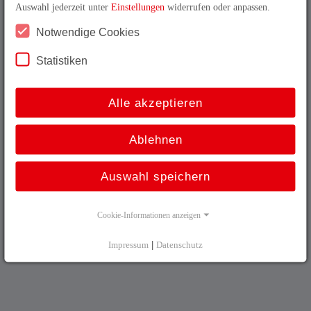
Auswahl jederzeit unter
Einstellungen
widerrufen oder anpassen.
Deutsch
Sitemap
Notwendige Cookies
English
AGB
Statistiken
Français
Kontakt
Alle akzeptieren
Impressum
Ablehnen
Datenschutz
Facebook
Auswahl speichern
Instagram
Cookie-Informationen anzeigen
Hinweisgeber
Impressum
|
Datenschutz
© TR Electronic GmbH