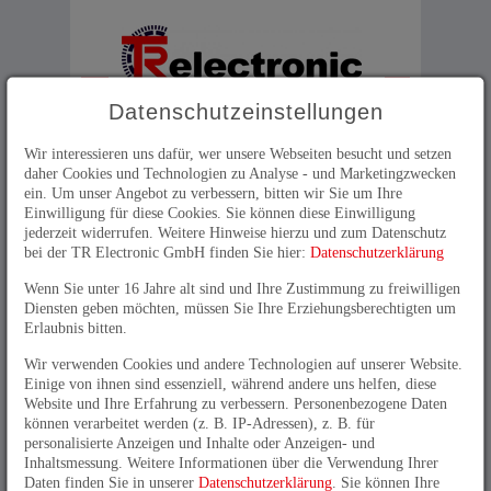
Datenschutzeinstellungen
Wir interessieren uns dafür, wer unsere Webseiten besucht und setzen
daher Cookies und Technologien zu Analyse - und Marketingzwecken
Home
>
Unternehmen
>
AGB
ein. Um unser Angebot zu verbessern, bitten wir Sie um Ihre
Einwilligung für diese Cookies. Sie können diese Einwilligung
AGB (Allgemeine
jederzeit widerrufen. Weitere Hinweise hierzu und zum Datenschutz
Geschäftsbedingungen)
bei der TR Electronic GmbH finden Sie hier:
Datenschutzerklärung
Wenn Sie unter 16 Jahre alt sind und Ihre Zustimmung zu freiwilligen
Diensten geben möchten, müssen Sie Ihre Erziehungsberechtigten um
Erlaubnis bitten.
Einkaufsbedingungen TR-Electronic und
TRsystems
Wir verwenden Cookies und andere Technologien auf unserer Website.
Einige von ihnen sind essenziell, während andere uns helfen, diese
Website und Ihre Erfahrung zu verbessern. Personenbezogene Daten
Verkaufs- und Lieferbedingungen TR-Electronic
können verarbeitet werden (z. B. IP-Adressen), z. B. für
personalisierte Anzeigen und Inhalte oder Anzeigen- und
Verkaufs- und Lieferbedingungen TRsystems
Inhaltsmessung. Weitere Informationen über die Verwendung Ihrer
Daten finden Sie in unserer
Datenschutzerklärung
. Sie können Ihre