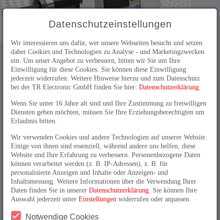
Datenschutzeinstellungen
Wir interessieren uns dafür, wer unsere Webseiten besucht und setzen
daher Cookies und Technologien zu Analyse - und Marketingzwecken
Die dezentralen Antriebe von TR-Electronic aus der
ein. Um unser Angebot zu verbessern, bitten wir Sie um Ihre
encoTRive Baureihe unterstützen neu auch die
Einwilligung für diese Cookies. Sie können diese Einwilligung
Schnittstelle EtherCAT. Seit Januar werden Stellantriebe
jederzeit widerrufen. Weitere Hinweise hierzu und zum Datenschutz
der Baureihe MA mit EtherCAT ausgeliefert. Die
bei der TR Electronic GmbH finden Sie hier:
Datenschutzerklärung
Kommunikation nutzt die Standards des CANopen DSP
402 für die Übertragung der Parameter, die im EtherCAT-
Wenn Sie unter 16 Jahre alt sind und Ihre Zustimmung zu freiwilligen
Protokoll eingebettet werden. Mit dem spezifizierten
Diensten geben möchten, müssen Sie Ihre Erziehungsberechtigten um
Protokoll CANopen over EtherCAT (CoE) wird die
Erlaubnis bitten.
Nutzung des Antriebsprofils von CANopen über
EtherCAT ermöglicht. Das SDO-Protokoll ist direkt
Wir verwenden Cookies und andere Technologien auf unserer Website.
übernommen, so dass bestehende CANopen-Stacks quasi
Einige von ihnen sind essenziell, während andere uns helfen, diese
ohne Änderung verwendet werden können. Die
Website und Ihre Erfahrung zu verbessern. Personenbezogene Daten
Prozessdaten werden in Prozessdatenobjekten (PDO)
können verarbeitet werden (z. B. IP-Adressen), z. B. für
organisiert, die mit den effizienten Mitteln von
personalisierte Anzeigen und Inhalte oder Anzeigen- und
EtherCAT übertragen werden - eine 8-Byte-
Inhaltsmessung. Weitere Informationen über die Verwendung Ihrer
Beschränkung besteht natürlich nicht mehr. Alle
Daten finden Sie in unserer
Datenschutzerklärung
. Sie können Ihre
CANopen- Profile - und damit auch das Antriebsprofil
Auswahl jederzeit unter
Einstellungen
widerrufen oder anpassen.
(DS 402) - sind vollständig nutzbar.
Die Stellantriebe der MA-Baureihe eignen sich optimal
Notwendige Cookies