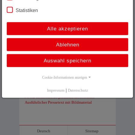
als Hilfsantriebe zur Verstellung von Formaten,
Führungsschienen und Anschlägen zum Einsatz in
Statistiken
Falzmaschinen, Thermoformmaschinen und
Komponentenmischsystemen. Die DC-Motoren mit
integriertem Multiturn-Absolutdrehgeber,
Regelungsmodul und Busanschaltung positionieren auf
Alle akzeptieren
1..2° genau (in Abhängigkeit der Getriebekonfiguration)
und leisten bis zu 100 W im Dauerbetrieb. Das
Ablehnen
Trägheitsmoment der Antriebe ist im Vergleich zu EC-
Motoren recht hoch, was sich insbesondere bei
Bewegung großer Massen günstig auf die Reglerqualität
Auswahl speichern
auswirkt. Selbst schwere Anschläge und
Führungsschienen lassen sich damit sicher positionieren.
Die DC-Motoren sind für gelegentliche Bewegung
ausgelegt und eignen sich damit besonders zur
Cookie-Informationen anzeigen
Automatisierung von sonst manuell durchgeführten
Einstellungen. Mehr unter:
Impressum
|
Datenschutz
www.tr-electronic.de/produkte/motion.html
Ausführlicher Pressetext mit Bildmaterial
Deutsch
Sitemap