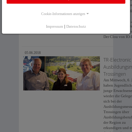
bietet TR-Electro
die leistungsfähi
Cookie-Informationen anzeigen
Punkt-zu-Punkt
Kommunikation „
Link“ auch in ihr
Impressum
|
Datenschutz
Absolutdrehgeber
Der Clou von IO-L
05.06.2018
TR-Electronic
Ausbildungs
Trossingen
Am Mittwoch, 6. 
haben Jugendlich
junge Erwachsen
wieder die Gelege
sich bei der
Ausbildungsmesse
Trossingen über
Ausbildungsberuf
der Region zu
erkundigen und m