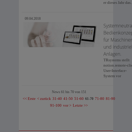
er dieses Jahr das..
09.04.2018
Systemneutra
Bedienkonze
für Maschine
und industrie
Anlagen.
TRsystems stellt
notion.remote-cli
User-Interface-
System vor
News 61 bis 70 von 151
<< Erste
< zurück
31-40
41-50
51-60
71-80
81-90
61-70
91-100
vor >
Letzte >>