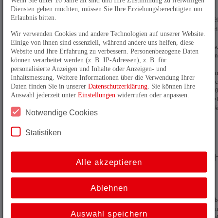
erfolgreich
Diensten geben möchten, müssen Sie Ihre Erziehungsberechtigten um
abgeschlosse
Erlaubnis bitten.
Alles ISO! Rezert
Wir verwenden Cookies und andere Technologien auf unserer Website.
nach 9001:2015
Einige von ihnen sind essenziell, während andere uns helfen, diese
erfolgreich abges
Website und Ihre Erfahrung zu verbessern. Personenbezogene Daten
Bereits seit viele
können verarbeitet werden (z. B. IP-Adressen), z. B. für
ist das
personalisierte Anzeigen und Inhalte oder Anzeigen- und
Unternehmensma
Inhaltsmessung. Weitere Informationen über die Verwendung Ihrer
der TR-Electron
Daten finden Sie in unserer
Datenschutzerklärung
. Sie können Ihre
nach DIN ISO 90
Auswahl jederzeit unter
Einstellungen
widerrufen oder anpassen.
zertifiziert. Aktue
Electronic den We
Notwendige Cookies
Statistiken
05.07.2018
Absoluter
Multiturndre
Alle akzeptieren
mit IO-Link
Interface
Ablehnen
C__582 für den
schlanken Lokal
dem Einsatz in lin
Auswahl speichern
absoluten Drehge