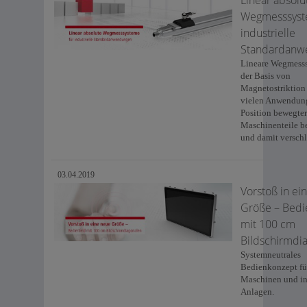
Wegmesssyst
industrielle
Standardanw
Lineare Wegmesss
der Basis von
Magnetostriktion 
vielen Anwendun
Position bewegter
Maschinenteile b
und damit verschl
03.04.2019
Vorstoß in ei
Größe – Bedi
mit 100 cm
Bildschirmdi
Systemneutrales
Bedienkonzept fü
Maschinen und in
Anlagen.