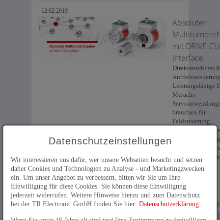
12.02.2019
Absoluter
Multiturndre
mit DRIVE-CL
Interface
Direktanschluss f
Antriebssteuerun
Leistungsfähige 
Merachs-
Servoanwendung
brauchen für
Feldsteuerung,
Geschwindigkeits
Positionsregelun
Datenschutzeinstellungen
hochauflösende, 
Drehgebersystem
Wir interessieren uns dafür, wer unsere Webseiten besucht und setzen
eine performante..
daher Cookies und Technologien zu Analyse - und Marketingzwecken
ein. Um unser Angebot zu verbessern, bitten wir Sie um Ihre
Einwilligung für diese Cookies. Sie können diese Einwilligung
23.07.2018
jederzeit widerrufen. Weitere Hinweise hierzu und zum Datenschutz
Rezertifizieru
bei der TR Electronic GmbH finden Sie hier:
Datenschutzerklärung
nach 9001:2
Wenn Sie unter 16 Jahre alt sind und Ihre Zustimmung zu freiwilligen