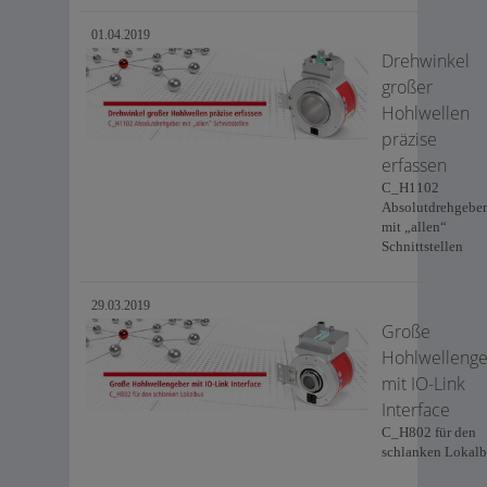
01.04.2019
Drehwinkel
großer
Hohlwellen
präzise
erfassen
C_H1102
Absolutdrehgeber
mit „allen“
Schnittstellen
29.03.2019
Große
Hohlwelleng
mit IO-Link
Interface
C_H802 für den
schlanken Lokalb