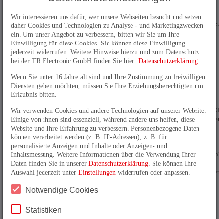
Drehgeber, viele
flexible
Wir interessieren uns dafür, wer unsere Webseiten besucht und setzen
Sicherheitskonzep
daher Cookies und Technologien zu Analyse - und Marketingzwecken
ein. Um unser Angebot zu verbessern, bitten wir Sie um Ihre
Einwilligung für diese Cookies. Sie können diese Einwilligung
15.07.2022
jederzeit widerrufen. Weitere Hinweise hierzu und zum Datenschutz
TR Electronic
bei der TR Electronic GmbH finden Sie hier:
Datenschutzerklärung
bietet Blick
Wenn Sie unter 16 Jahre alt sind und Ihre Zustimmung zu freiwilligen
hinter die
Diensten geben möchten, müssen Sie Ihre Erziehungsberechtigten um
Erlaubnis bitten.
Kulissen „mit
Augenzwinke
Wir verwenden Cookies und andere Technologien auf unserer Website.
Sie wollten imme
Einige von ihnen sind essenziell, während andere uns helfen, diese
schon mal einen
Website und Ihre Erfahrung zu verbessern. Personenbezogene Daten
Blick hinter die
können verarbeitet werden (z. B. IP-Adressen), z. B. für
Kulissen von TR-
personalisierte Anzeigen und Inhalte oder Anzeigen- und
Electronic werfen
Inhaltsmessung. Weitere Informationen über die Verwendung Ihrer
Das ist jetzt nur
Daten finden Sie in unserer
Datenschutzerklärung
. Sie können Ihre
einen Klick entfe
Auswahl jederzeit unter
Einstellungen
widerrufen oder anpassen.
Notwendige Cookies
13.06.2022
TR Electronic
Statistiken