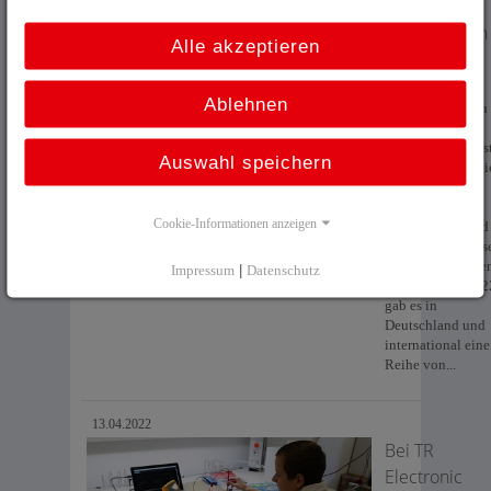
startet
erfolgreich in
Alle akzeptieren
die Messe
Saison
Ablehnen
Zwei Jahre haben
die
Vertriebsspezialis
Auswahl speichern
von TR-Electroni
auf den direkten
Kontakt mit
Cookie-Informationen anzeigen
Interessenten und
Kunden auf Mess
verzichten müsse
Impressum
|
Datenschutz
Doch im Mai 202
gab es in
Deutschland und
international eine
Reihe von...
13.04.2022
Bei TR
Electronic