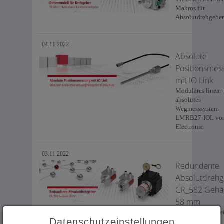
Makros für
Absolutdrehgeber
04.11.2022
Absolute
Positionsmes
mit IO Link
Modulares linear-
absolutes
Wegmesssystem
LMRB27-IOL vo
Electronic
03.11.2022
Redundante
Absolutdreh
CR_582 Gehä
58 mm
Ein Gehäuse, zwe
Datenschutzeinstellungen
unabhängige