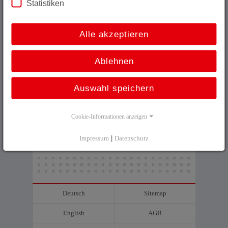
Statistiken
Alle akzeptieren
Programmierbare Inkrementalencoder der Generation
:2 in unserem
Selektor
Ablehnen
Auswahl speichern
Nützliche Informationen
_
Funktionsbeschreibung
Cookie-Informationen anzeigen
_
Mechanische Anschlüsse
_
Anschlusstechnik
Impressum
|
Datenschutz
_
Montagevarianten
Deutsch
Sitemap
English
AGB