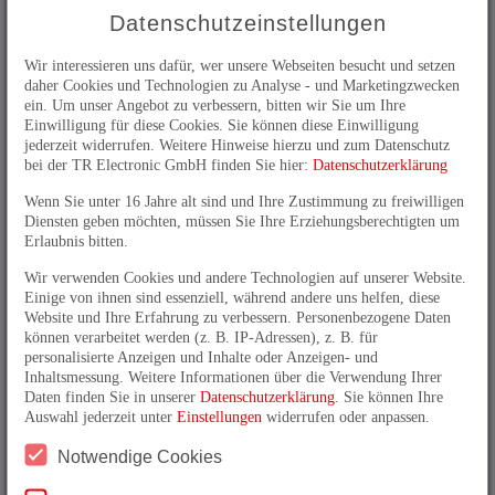
und sind mit fester Welle, durchgehender Hohlwelle,
Datenschutzeinstellungen
Sacklochwelle oder integrierter Kupplung erhältlich.
Die Auflösung unserer programmierbaren
Wir interessieren uns dafür, wer unsere Webseiten besucht und setzen
Inkrementalencoder passen Sie per Software an Ihre
daher Cookies und Technologien zu Analyse - und Marketingzwecken
Anforderungen an.
ein. Um unser Angebot zu verbessern, bitten wir Sie um Ihre
Einwilligung für diese Cookies. Sie können diese Einwilligung
Alle programmierbaren
jederzeit widerrufen. Weitere Hinweise hierzu und zum Datenschutz
Inkrementalencoder in unserem
bei der TR Electronic GmbH finden Sie hier:
Datenschutzerklärung
Selektor:
Wenn Sie unter 16 Jahre alt sind und Ihre Zustimmung zu freiwilligen
Diensten geben möchten, müssen Sie Ihre Erziehungsberechtigten um
Erlaubnis bitten.
Wir verwenden Cookies und andere Technologien auf unserer Website.
Einige von ihnen sind essenziell, während andere uns helfen, diese
Website und Ihre Erfahrung zu verbessern. Personenbezogene Daten
Die neue Generation I__58:2
können verarbeitet werden (z. B. IP-Adressen), z. B. für
personalisierte Anzeigen und Inhalte oder Anzeigen- und
Inhaltsmessung. Weitere Informationen über die Verwendung Ihrer
Daten finden Sie in unserer
Datenschutzerklärung
. Sie können Ihre
Auswahl jederzeit unter
Einstellungen
widerrufen oder anpassen.
Die neue Generation I__58:2 bietet
Weitbereichseingang 4,5 … 32 V dc und Strichzahlen
Notwendige Cookies
bis 65.536 Schritte je Umdrehung sowie
Hohlwellendurchmesser bis 15 mm bzw. ½“