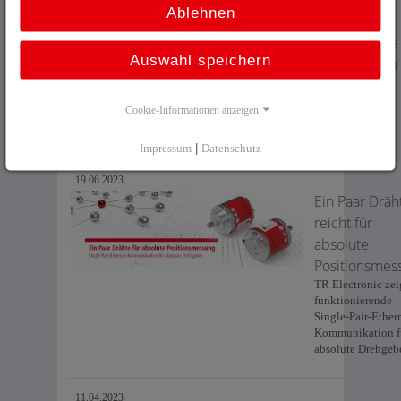
Ablehnen
Süße
Mittagspause
Auswahl speichern
in Trossingen
SWR3 besucht
TR Electronic
Cookie-Informationen anzeigen
mit dem Eis-
Truck
Impressum
|
Datenschutz
19.06.2023
Ein Paar Dräh
reicht für
absolute
Positionsmes
TR Electronic zei
funktionierende
Single-Pair-Ether
Kommunikation f
absolute Drehgeb
11.04.2023