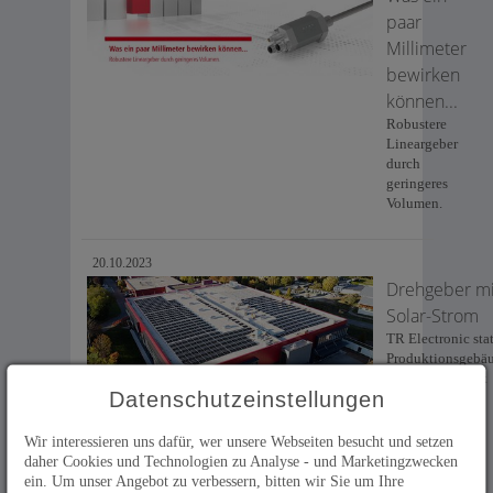
paar
Millimeter
bewirken
können...
Robustere
Lineargeber
durch
geringeres
Volumen.
20.10.2023
Drehgeber mi
Solar-Strom
TR Electronic stat
Produktionsgebä
mit Photovoltaik
Datenschutzeinstellungen
aus.
Wir interessieren uns dafür, wer unsere Webseiten besucht und setzen
11.10.2023
daher Cookies und Technologien zu Analyse - und Marketingzwecken
Kleiner
ein. Um unser Angebot zu verbessern, bitten wir Sie um Ihre