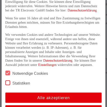
Einwilligung für diese Cookies. Sie können diese Einwilligung
Drehgeber ga
jederzeit widerrufen. Weitere Hinweise hierzu und zum Datenschutz
groß
bei der TR Electronic GmbH finden Sie hier:
Datenschutzerklärung
36 mm Bauraum 
Wenn Sie unter 16 Jahre alt sind und Ihre Zustimmung zu freiwilligen
echt absoluter
Diensten geben möchten, müssen Sie Ihre Erziehungsberechtigten um
Multiturnabtastu
Erlaubnis bitten.
Wir verwenden Cookies und andere Technologien auf unserer Website.
11.10.2023
Einige von ihnen sind essenziell, während andere uns helfen, diese
Funktional
Website und Ihre Erfahrung zu verbessern. Personenbezogene Daten
sicher in
können verarbeitet werden (z. B. IP-Adressen), z. B. für
personalisierte Anzeigen und Inhalte oder Anzeigen- und
aggressiven
Inhaltsmessung. Weitere Informationen über die Verwendung Ihrer
Umgebungen
Daten finden Sie in unserer
Datenschutzerklärung
. Sie können Ihre
Funktional
Auswahl jederzeit unter
Einstellungen
widerrufen oder anpassen.
sichere
Absolutdrehgeber
Notwendige Cookies
mit Edelstahl-
Gehäuse von TR
Statistiken
Electronic für
aggressive
Umgebungen.
Alle akzeptieren
04.08.2023