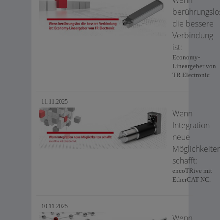
berührungslo
die bessere
Verbindung
ist:
Economy-
Lineargeber von
TR Electronic
11.11.2025
Wenn
Integration
neue
Möglichkeite
schafft:
encoTRive mit
EtherCAT NC.
10.11.2025
Wenn