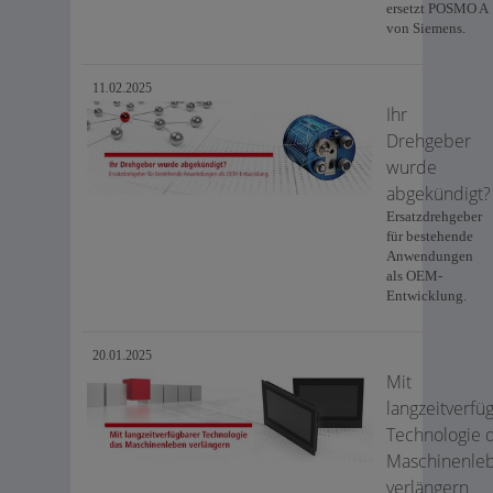
ersetzt POSMO A
von Siemens.
11.02.2025
Ihr
Drehgeber
wurde
abgekündigt?
Ersatzdrehgeber
für bestehende
Anwendungen
als OEM-
Entwicklung.
20.01.2025
Mit
langzeitverfü
Technologie 
Maschinenle
verlängern