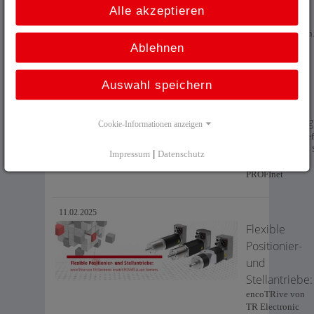
LMR(P)H46 –
Alle akzeptieren
0,1μm mit
Magnetostriktion
Ablehnen
19.08.2025
Auswahl speichern
Noch „mehr
sicher“ im
Absolutdreh
Cookie-Informationen anzeigen
TR Electronic lief
neue Version des 
Impressum
|
Datenschutz
Drehgebers mit
PROFInet
11.02.2025
Flexible
Positionier-
und
Stellantriebe:
encoTRive von
TR Electronic