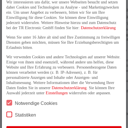
Wir interessieren uns dafür, wer unsere Webseiten besucht und setzen
06.11.2025
daher Cookies und Technologien zu Analyse - und Marketingzwecken
Seilzugmecha
ein. Um unser Angebot zu verbessern, bitten wir Sie um Ihre
WPS – kompak
Einwilligung für diese Cookies. Sie können diese Einwilligung
robust, integr
jederzeit widerrufen. Weitere Hinweise hierzu und zum Datenschutz
bei der TR Electronic GmbH finden Sie hier:
Datenschutzerklärung
Wenn es um präzi
Positionsmessung
Wenn Sie unter 16 Jahre alt sind und Ihre Zustimmung zu freiwilligen
langen Wegen geh
Diensten geben möchten, müssen Sie Ihre Erziehungsberechtigten um
ist die neue
Erlaubnis bitten.
Seilzugmechanik
WPS für die
Wir verwenden Cookies und andere Technologien auf unserer Website.
Drehgeber der Ser
Einige von ihnen sind essenziell, während andere uns helfen, diese
C__582 die richt
Website und Ihre Erfahrung zu verbessern. Personenbezogene Daten
Wahl. Die Mecha
können verarbeitet werden (z. B. IP-Adressen), z. B. für
wurde gezielt
personalisierte Anzeigen und Inhalte oder Anzeigen- und
verkleinert und bi
Inhaltsmessung. Weitere Informationen über die Verwendung Ihrer
optional die
Daten finden Sie in unserer
Datenschutzerklärung
. Sie können Ihre
Schutzart IP67 – fü
Auswahl jederzeit unter
Einstellungen
widerrufen oder anpassen.
Notwendige Cookies
05.11.2025
Präzision ohn
Statistiken
Berührung:
Der neue